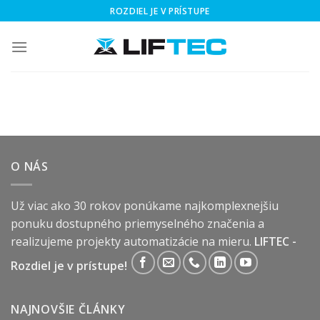
Skip
ROZDIEL JE V PRÍSTUPE
to
content
O NÁS
Už viac ako 30 rokov ponúkame najkomplexnejšiu
ponuku dostupného priemyselného značenia a
realizujeme projekty automatizácie na mieru.
LIFTEC -
Rozdiel je v prístupe!
NAJNOVŠIE ČLÁNKY