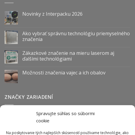
Novinky z Interpacku 2026
Ako vybrať správnu technológiu priemyselného
značenia
Zákazkové značenie na mieru laserom aj
ďalšími technológiami
Možnosti značenia vajec a ich obalov
ZNAČKY ZARIADENÍ
Spravujte súhlas so súbormi
Abmark
Anser
Arca
BOFA
cab
Carl Valentin
Cognex
cookie
couth
Datalogic
Hitachi
Keyence
Koenig & Bauer
Norwix
Purex
Tiflex
Tykma
Zanasi
Na poskytovanie tých najlepších skúseností používame technológie, ako