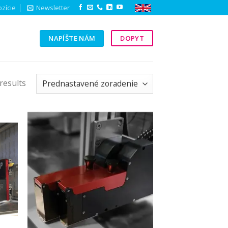
zície
Newsletter
NAPÍŠTE NÁM
DOPYT
Y
results