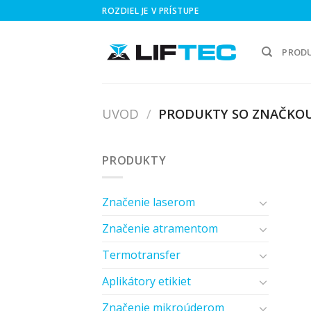
Skip
ROZDIEL JE V PRÍSTUPE
to
content
PROD
UVOD
/
PRODUKTY SO ZNAČKOU
PRODUKTY
Značenie laserom
Značenie atramentom
Termotransfer
Aplikátory etikiet
Značenie mikroúderom