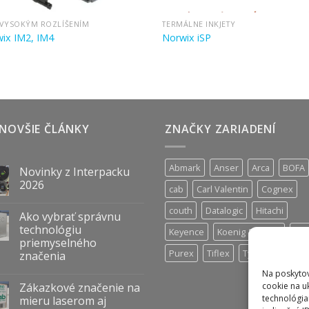
 VYSOKÝM ROZLÍŠENÍM
TERMÁLNE INKJETY
ix IM2, IM4
Norwix iSP
NOVŠIE ČLÁNKY
ZNAČKY ZARIADENÍ
Abmark
Anser
Arca
BOFA
Novinky z Interpacku
2026
cab
Carl Valentin
Cognex
couth
Datalogic
Hitachi
Ako vybrať správnu
technológiu
Keyence
Koenig & Bauer
Nor
priemyselného
Purex
Tiflex
Tykma
Zanas
značenia
Na poskytov
Zákazkové značenie na
cookie na u
technológia
mieru laserom aj