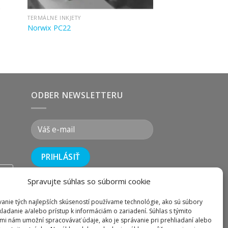
TERMÁLNE INKJETY
Norwix PC22
ODBER NEWSLETTERU
wix
Spravujte súhlas so súbormi cookie
i
anie tých najlepších skúseností používame technológie, ako sú súbory
kladanie a/alebo prístup k informáciám o zariadení. Súhlas s týmito
mi nám umožní spracovávať údaje, ako je správanie pri prehliadaní alebo