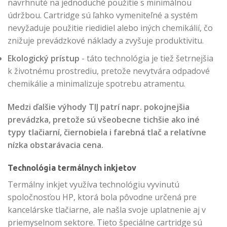
navrhnuté na jednoduché použitie s minimálnou
údržbou. Cartridge sú ľahko vymeniteľné a systém
nevyžaduje použitie riedidiel alebo iných chemikálií, čo
znižuje prevádzkové náklady a zvyšuje produktivitu.
Ekologický prístup
- táto technológia je tiež šetrnejšia
k životnému prostrediu, pretože nevytvára odpadové
chemikálie a minimalizuje spotrebu atramentu.
Medzi ďalšie výhody TIJ patrí napr. pokojnejšia
prevádzka, pretože sú všeobecne tichšie ako iné
typy tlačiarní, čiernobiela i farebná tlač a relatívne
nízka obstarávacia cena.
Technológia termálnych inkjetov
Termálny inkjet využíva technológiu vyvinutú
spoločnosťou HP, ktorá bola pôvodne určená pre
kancelárske tlačiarne, ale našla svoje uplatnenie aj v
priemyselnom sektore. Tieto špeciálne cartridge sú