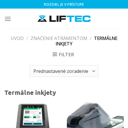
Skip
ROZDIEL JE V PRÍSTUPE
to
content
UVOD
/
ZNAČENIE ATRAMENTOM
/
TERMÁLNE
INKJETY
FILTER
Termálne inkjety