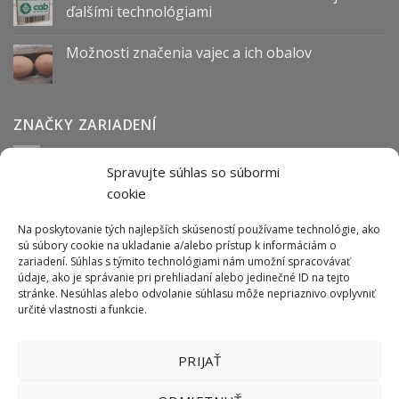
ďalšími technológiami
Možnosti značenia vajec a ich obalov
ZNAČKY ZARIADENÍ
Spravujte súhlas so súbormi
Abmark
Anser
Arca
BOFA
cab
Carl Valentin
Cognex
cookie
couth
Datalogic
Hitachi
Keyence
Koenig & Bauer
Norwix
Purex
Tiflex
Tykma
Zanasi
Na poskytovanie tých najlepších skúseností používame technológie, ako
sú súbory cookie na ukladanie a/alebo prístup k informáciám o
zariadení. Súhlas s týmito technológiami nám umožní spracovávať
údaje, ako je správanie pri prehliadaní alebo jedinečné ID na tejto
ODBER NEWSLETTERU
stránke. Nesúhlas alebo odvolanie súhlasu môže nepriaznivo ovplyvniť
určité vlastnosti a funkcie.
PRIJAŤ