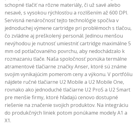
schopné tlačiť na rôzne materiály, či už savé alebo
nesavé, s vysokou rýchlosťou a rozlíšením až 600 DPI.
Servisná nenáročnosť tejto technológie spočíva v
jednoduchej výmene cartridge pri problémoch s tlačou,
čo zvládne aj preškolený personál. Jedinou menšou
nevýhodou je nutnosť umiestniť cartridge maximálne 5
mm od potlačovaného povrchu, aby nedochádzalo k
rozmazaniu tlače. Naša spoločnosť ponúka termálne
atramentové tlačiarne značky Anser, ktoré sú známe
svojim vynikajúcim pomerom ceny a výkonu. V portfóliu
nájdete ručné tlačiarne U2 Mobile a U2 Mobile One,
rovnako ako jednoduché tlačiarne U2 ProS a U2 Smart
pre menšie firmy, ktoré hľadajú cenovo dostupné
riešenie na značenie svojich produktov. Na integráciu
do produkčných liniek potom ponúkame modely A1 a
X1.