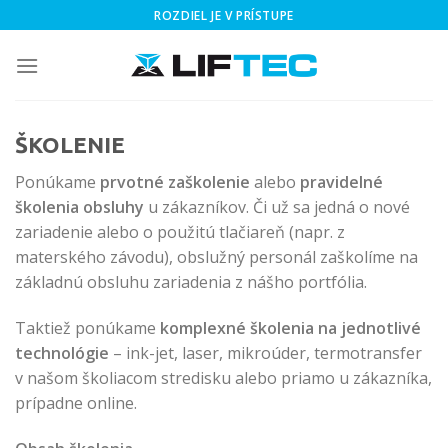
Skip
ROZDIEL JE V PRÍSTUPE
to
content
ŠKOLENIE
Ponúkame
prvotné zaškolenie
alebo
pravidelné
školenia obsluhy
u zákazníkov. Či už sa jedná o nové
zariadenie alebo o použitú tlačiareň (napr. z
materského závodu), obslužný personál zaškolíme na
základnú obsluhu zariadenia z nášho portfólia.
Taktiež ponúkame
komplexné školenia na jednotlivé
technológie
– ink-jet, laser, mikroúder, termotransfer
v našom školiacom stredisku alebo priamo u zákazníka,
prípadne online.