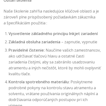
Obsah školenia
Naše školenie zahŕňa nasledujúce kľúčové oblasti a je
zároveň plne prispôsobený požiadavkám zákazníka
a špecifikáciám použitia :
Vysvetlenie základného princípu Inkjet zariadení
Základná obsluha zariadenia
– zapnutie, vypnutie
Pravidelné čistenie:
Naučíme vašich zamestnancov,
ako udržiavať tlačovú hlavu a ostatné časti
zariadenia čistými, aby sa zabránilo usadzovaniu
atramentu a iných nečistôt, ktoré by mohli ovplyvniť
kvalitu tlače.
Kontrola spotrebného materiálu:
Poskytneme
podrobné pokyny na kontrolu stavu atramentu a
solventu, vrátane používania originálnych náplní a
dodržiavania odporúčaných postupov pri ich
výmene.