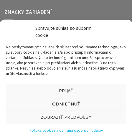
ZNAČKY ZARIADENÍ
Spravujte súhlas so súbormi
Abmark
Anser
Arca
BOFA
cab
Carl Valentin
Cognex
cookie
couth
Datalogic
Hitachi
Keyence
Koenig & Bauer
Norwix
Purex
Tiflex
Tykma
Zanasi
Na poskytovanie tých najlepších skúseností používame technológie, ako
sú súbory cookie na ukladanie a/alebo prístup k informáciám o
zariadení. Súhlas s týmito technológiami nám umožní spracovávať
údaje, ako je správanie pri prehliadaní alebo jedinečné ID na tejto
ODBER NEWSLETTERU
stránke. Nesúhlas alebo odvolanie súhlasu môže nepriaznivo ovplyvniť
určité vlastnosti a funkcie.
PRIJAŤ
ODMIETNUŤ
ZOBRAZIŤ PREDVOĽBY
Politika cookies a ochrana osobných údajov