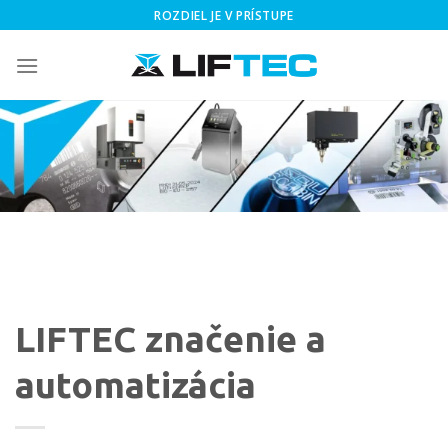
Skip
ROZDIEL JE V PRÍSTUPE
to
content
LIFTEC značenie a
automatizácia