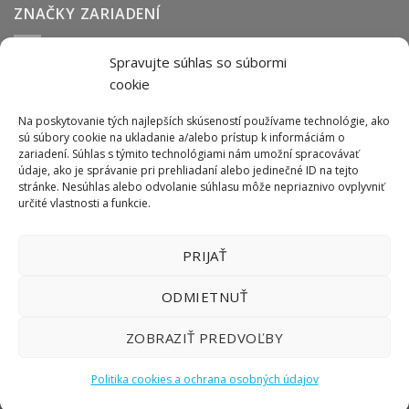
ZNAČKY ZARIADENÍ
Spravujte súhlas so súbormi
Abmark
Anser
Arca
BOFA
cab
Carl Valentin
Cognex
cookie
couth
Datalogic
Hitachi
Keyence
Koenig & Bauer
Norwix
Purex
Tiflex
Tykma
Zanasi
Na poskytovanie tých najlepších skúseností používame technológie, ako
sú súbory cookie na ukladanie a/alebo prístup k informáciám o
zariadení. Súhlas s týmito technológiami nám umožní spracovávať
údaje, ako je správanie pri prehliadaní alebo jedinečné ID na tejto
ODBER NEWSLETTERU
stránke. Nesúhlas alebo odvolanie súhlasu môže nepriaznivo ovplyvniť
určité vlastnosti a funkcie.
PRIJAŤ
ODMIETNUŤ
ZOBRAZIŤ PREDVOĽBY
Politika cookies a ochrana osobných údajov
Copyright 2026 ©
LIFTEC SK