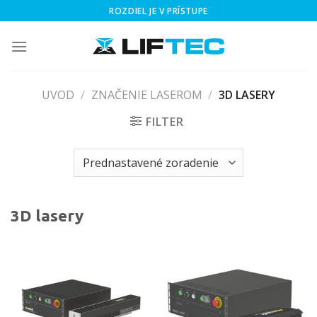
Skip
ROZDIEL JE V PRÍSTUPE
to
content
UVOD
/
ZNAČENIE LASEROM
/
3D LASERY
FILTER
3D lasery