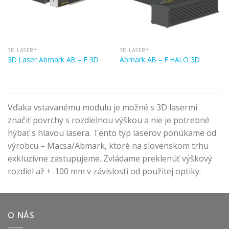
3D LASERY
3D LASERY
3D Laser Abmark AB – F 3D
Abmark AB – F HALO 3D
Vďaka vstavanému modulu je možné s 3D lasermi
značiť povrchy s rozdielnou výškou a nie je potrebné
hýbať s hlavou lasera. Tento typ laserov ponúkame od
výrobcu – Macsa/Abmark, ktoré na slovenskom trhu
exkluzívne zastupujeme. Zvládame preklenúť výškový
rozdiel až +-100 mm v závislosti od použitej optiky.
O NÁS