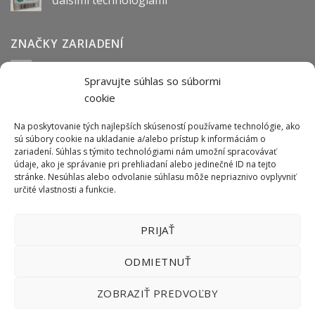
ZNAČKY ZARIADENÍ
Spravujte súhlas so súbormi
Abmark
Anser
Arca
BOFA
cab
Carl Valentin
Cognex
cookie
couth
Datalogic
Hitachi
Keyence
Koenig & Bauer
Norwix
Purex
Tiflex
Tykma
Zanasi
Na poskytovanie tých najlepších skúseností používame technológie, ako
sú súbory cookie na ukladanie a/alebo prístup k informáciám o
zariadení. Súhlas s týmito technológiami nám umožní spracovávať
údaje, ako je správanie pri prehliadaní alebo jedinečné ID na tejto
ODBER NEWSLETTERU
stránke. Nesúhlas alebo odvolanie súhlasu môže nepriaznivo ovplyvniť
určité vlastnosti a funkcie.
PRIJAŤ
ODMIETNUŤ
ZOBRAZIŤ PREDVOĽBY