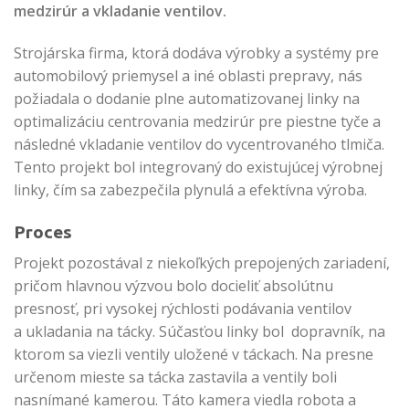
medzirúr a vkladanie ventilov.
Strojárska firma, ktorá dodáva výrobky a systémy pre
automobilový priemysel a iné oblasti prepravy, nás
požiadala o dodanie plne automatizovanej linky na
optimalizáciu centrovania medzirúr pre piestne tyče a
následné vkladanie ventilov do vycentrovaného tlmiča.
Tento projekt bol integrovaný do existujúcej výrobnej
linky, čím sa zabezpečila plynulá a efektívna výroba.
Proces
Projekt pozostával z niekoľkých prepojených zariadení,
pričom hlavnou výzvou bolo docieliť absolútnu
presnosť, pri vysokej rýchlosti podávania ventilov
a ukladania na tácky. Súčasťou linky bol dopravník, na
ktorom sa viezli ventily uložené v táckach. Na presne
určenom mieste sa tácka zastavila a ventily boli
nasnímané kamerou. Táto kamera viedla robota a