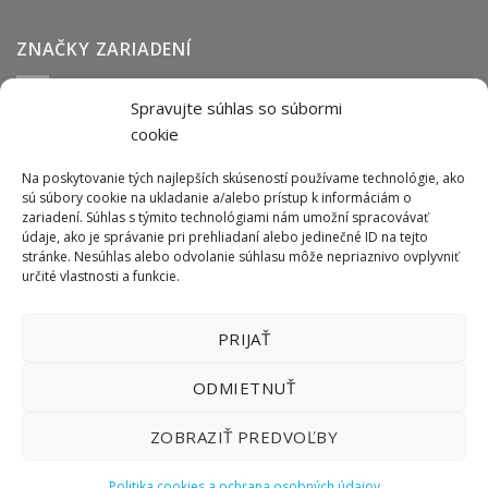
ZNAČKY ZARIADENÍ
Spravujte súhlas so súbormi
Abmark
Anser
Arca
BOFA
cab
Carl Valentin
Cognex
cookie
couth
Datalogic
Hitachi
Keyence
Koenig & Bauer
Norwix
Purex
Tiflex
Tykma
Zanasi
Na poskytovanie tých najlepších skúseností používame technológie, ako
sú súbory cookie na ukladanie a/alebo prístup k informáciám o
zariadení. Súhlas s týmito technológiami nám umožní spracovávať
údaje, ako je správanie pri prehliadaní alebo jedinečné ID na tejto
ODBER NEWSLETTERU
stránke. Nesúhlas alebo odvolanie súhlasu môže nepriaznivo ovplyvniť
určité vlastnosti a funkcie.
PRIJAŤ
ODMIETNUŤ
ZOBRAZIŤ PREDVOĽBY
Politika cookies a ochrana osobných údajov