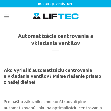
Skip
ROZDIEL JE V PRÍSTUPE
to
content
Automatizácia centrovania a
vkladania ventilov
Ako vyriešiť automatizáciu centrovania
a vkladania ventilov? Máme riešenie priamo
z našej dielne!
Pre nášho zákazníka sme konštruovali plne
automatizovanú linku na optimalizáciu centrovania