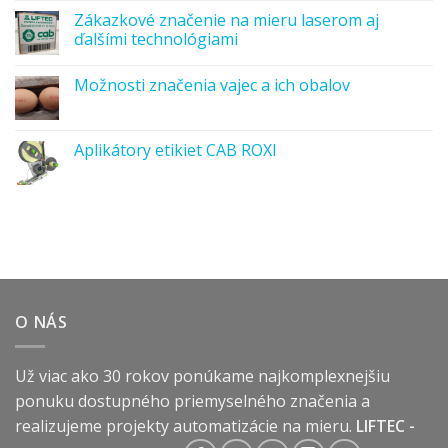
Zákazkové značenie na mieru laserom aj
ďalšími technológiami
Možnosti značenia vajec a ich obalov
Aplikátory etikiet CAB ROXI
O NÁS
Už viac ako 30 rokov ponúkame najkomplexnejšiu
ponuku dostupného priemyselného značenia a
realizujeme projekty automatizácie na mieru.
LIFTEC -