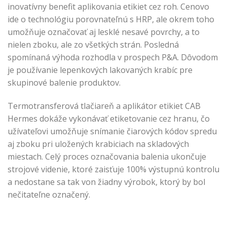
inovatívny benefit aplikovania etikiet cez roh. Cenovo
ide o technológiu porovnateľnú s HRP, ale okrem toho
umožňuje označovať aj lesklé nesavé povrchy, a to
nielen zboku, ale zo všetkých strán. Posledná
spomínaná výhoda rozhodla v prospech P&A. Dôvodom
je používanie lepenkových lakovaných krabíc pre
skupinové balenie produktov.
Termotransferová tlačiareň a aplikátor etikiet CAB
Hermes dokáže vykonávať etiketovanie cez hranu, čo
užívateľovi umožňuje snímanie čiarových kódov spredu
aj zboku pri uložených krabiciach na skladových
miestach. Celý proces označovania balenia ukončuje
strojové videnie, ktoré zaisťuje 100% výstupnú kontrolu
a nedostane sa tak von žiadny výrobok, ktorý by bol
nečitateľne označený.