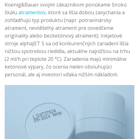
Koenig&Bauer svojim zákazníkom ponúkame širokú
škálu
atramentov
, ktoré sa líšia dobou zasychania a
zohľadňujú typ produktu (napr. potravinársky
atrament, neviditeľný atrament pre osvedčenie
originality alebo bezketónový atrament). Inkjetové
stroje alphaJET 5 sa od konkurenčných zariadení líšia
nižšou spotrebou riedidla, aktuálne najnižšou na trhu
(2 ml/h pri teplote 20 °C). Zariadenia majú minimálne
ketónové výpary, čo ocenia nielen obsluhujúci
personál, ale aj investori vďaka nižším nákladom.