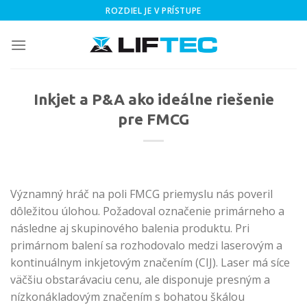
Skip
ROZDIEL JE V PRÍSTUPE
to
content
Inkjet a P&A ako ideálne riešenie
pre FMCG
Významný hráč na poli FMCG priemyslu nás poveril
dôležitou úlohou. Požadoval označenie primárneho a
následne aj skupinového balenia produktu. Pri
primárnom balení sa rozhodovalo medzi laserovým a
kontinuálnym inkjetovým značením (CIJ). Laser má síce
väčšiu obstarávaciu cenu, ale disponuje presným a
nízkonákladovým značením s bohatou škálou