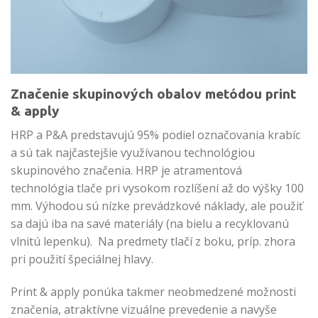
Značenie skupinových obalov metódou print
& apply
HRP a P&A predstavujú 95% podiel označovania krabíc
a sú tak najčastejšie využívanou technológiou
skupinového značenia. HRP je atramentová
technológia tlače pri vysokom rozlíšení až do výšky 100
mm. Výhodou sú nízke prevádzkové náklady, ale použiť
sa dajú iba na savé materiály (na bielu a recyklovanú
vlnitú lepenku). Na predmety tlačí z boku, príp. zhora
pri použití špeciálnej hlavy.
Print & apply ponúka takmer neobmedzené možnosti
značenia, atraktívne vizuálne prevedenie a navyše