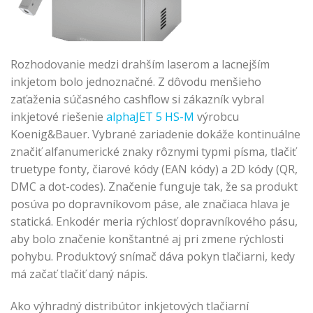
Rozhodovanie medzi drahším laserom a lacnejším
inkjetom bolo jednoznačné. Z dôvodu menšieho
zaťaženia súčasného cashflow si zákazník vybral
inkjetové riešenie
alphaJET 5 HS-M
výrobcu
Koenig&Bauer. Vybrané zariadenie dokáže kontinuálne
značiť alfanumerické znaky rôznymi typmi písma, tlačiť
truetype fonty, čiarové kódy (EAN kódy) a 2D kódy (QR,
DMC a dot-codes). Značenie funguje tak, že sa produkt
posúva po dopravníkovom páse, ale značiaca hlava je
statická. Enkodér meria rýchlosť dopravníkového pásu,
aby bolo značenie konštantné aj pri zmene rýchlosti
pohybu. Produktový snímač dáva pokyn tlačiarni, kedy
má začať tlačiť daný nápis.
Ako výhradný distribútor inkjetových tlačiarní