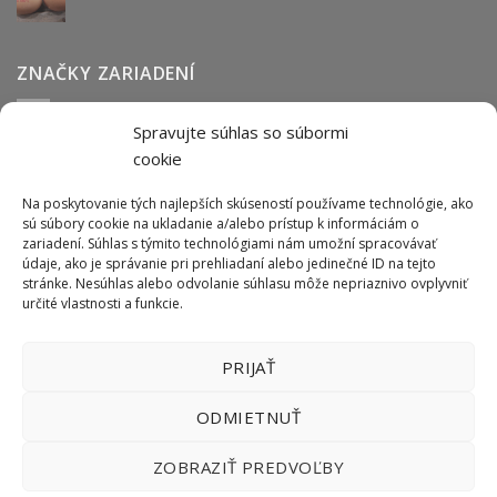
ZNAČKY ZARIADENÍ
Spravujte súhlas so súbormi
Abmark
Anser
Arca
BOFA
cab
Carl Valentin
Cognex
cookie
couth
Datalogic
Hitachi
Keyence
Koenig & Bauer
Norwix
Purex
Tiflex
Tykma
Zanasi
Na poskytovanie tých najlepších skúseností používame technológie, ako
sú súbory cookie na ukladanie a/alebo prístup k informáciám o
zariadení. Súhlas s týmito technológiami nám umožní spracovávať
údaje, ako je správanie pri prehliadaní alebo jedinečné ID na tejto
ODBER NEWSLETTERU
stránke. Nesúhlas alebo odvolanie súhlasu môže nepriaznivo ovplyvniť
určité vlastnosti a funkcie.
PRIJAŤ
ODMIETNUŤ
ZOBRAZIŤ PREDVOĽBY