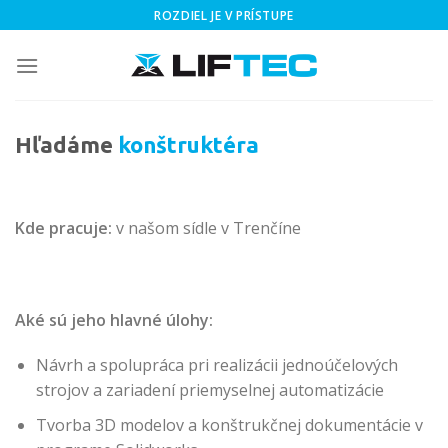
Skip
ROZDIEL JE V PRÍSTUPE
to
content
Hľadáme
konštruktéra
Kde pracuje:
v našom sídle v Trenčíne
Aké sú jeho hlavné úlohy:
Návrh a spolupráca pri realizácii jednoúčelových
strojov a zariadení priemyselnej automatizácie
Tvorba 3D modelov a konštrukčnej dokumentácie v