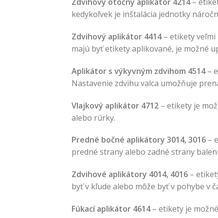
Zdvihový otočný aplikátor 4214
– etike
kedykoľvek je inštalácia jednotky náročn
Zdvihový aplikátor 4414
– etikety veľmi
majú byť etikety aplikované, je možné up
Aplikátor s výkyvným zdvihom 4514
– e
Nastavenie zdvihu valca umožňuje prená
Vlajkový aplikátor 4712
– etikety je mož
alebo rúrky.
Predné bočné aplikátory 3014, 3016
– e
predné strany alebo zadné strany baleni
Zdvihové aplikátory 4014, 4016
– etiket
byť v kľude alebo môže byť v pohybe v ča
Fúkací aplikátor 4614
– etikety je možné