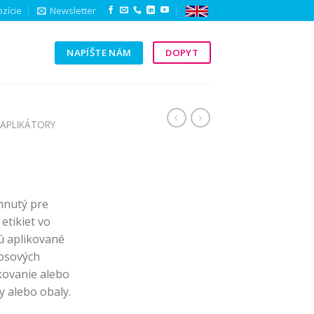
zície
Newsletter
NAPÍŠTE NÁM
DOPYT
Y
APLIKÁTORY
hnutý pre
etikiet vo
sú aplikované
osových
kovanie alebo
y alebo obaly.