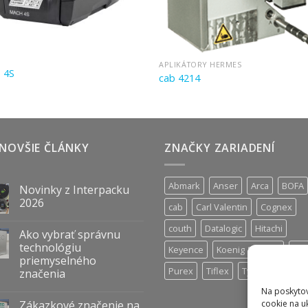
APLIKÁTORY HERMES
 4S
cab 4214
NOVŠIE ČLÁNKY
ZNAČKY ZARIADENÍ
Abmark
Anser
Arca
BOFA
Novinky z Interpacku
2026
cab
Carl Valentin
Cognex
couth
Datalogic
Hitachi
Ako vybrať správnu
technológiu
Keyence
Koenig & Bauer
Nor
priemyselného
Purex
Tiflex
Tykma
Zanas
značenia
Na poskytov
cookie na u
Zákazkové značenie na