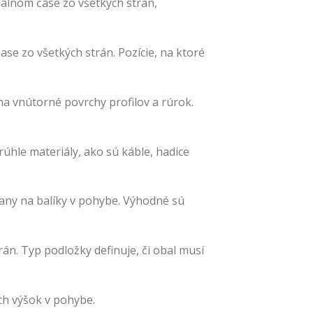
reálnom čase zo všetkých strán,
ase zo všetkých strán. Pozície, na ktoré
na vnútorné povrchy profilov a rúrok.
úhle materiály, ako sú káble, hadice
rany na balíky v pohybe. Výhodné sú
án. Typ podložky definuje, či obal musí
ch výšok v pohybe.