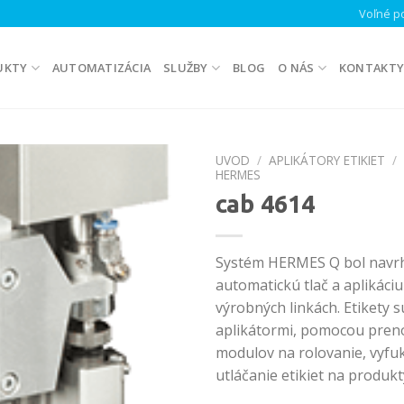
Voľné po
UKTY
AUTOMATIZÁCIA
SLUŽBY
BLOG
O NÁS
KONTAKT
UVOD
/
APLIKÁTORY ETIKIET
/
HERMES
cab 4614
Systém HERMES Q bol navr
automatickú tlač a aplikáciu 
výrobných linkách. Etikety 
aplikátormi, pomocou pren
modulov na rolovanie, vyfu
utláčanie etikiet na produkt