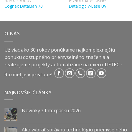
SNÍMAČE KÓDOV
PEVNOLÁTKOVÉ LASERY
Cognex DataMan 70
Datalogic V-Lase UV
O NÁS
Už viac ako 30 rokov ponúkame najkomplexnejšiu
ponuku dostupného priemyselného značenia a
realizujeme projekty automatizácie na mieru.
LIFTEC -
Rozdiel je v prístupe!
NAJNOVŠIE ČLÁNKY
Novinky z Interpacku 2026
Ako vybrať správnu technológiu priemyselného