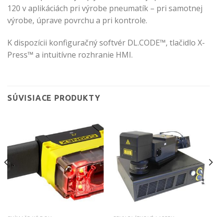
120 v aplikáciách pri výrobe pneumatík – pri samotnej
výrobe, úprave povrchu a pri kontrole.
K dispozícii konfiguračný softvér DL.CODE™, tlačidlo X-
Press™ a intuitívne rozhranie HMI.
SÚVISIACE PRODUKTY