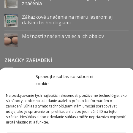
značenia
Zákazkové značenie na mieru laserom aj
ďalšími technológiami
Možnosti značenia vajec a ich obalov
ZNAČKY ZARIADENÍ
Spravujte súhlas so súbormi
Abmark
Anser
Arca
BOFA
cab
Carl Valentin
Cognex
cookie
couth
Datalogic
Hitachi
Keyence
Koenig & Bauer
Norwix
Purex
Tiflex
Tykma
Zanasi
Na poskytovanie tých najlepších skúseností používame technológie, ako
sú súbory cookie na ukladanie a/alebo prístup k informáciám o
zariadení. Súhlas s týmito technológiami nám umožní spracovávať
údaje, ako je správanie pri prehliadaní alebo jedinečné ID na tejto
ODBER NEWSLETTERU
stránke. Nesúhlas alebo odvolanie súhlasu môže nepriaznivo ovplyvniť
určité vlastnosti a funkcie.