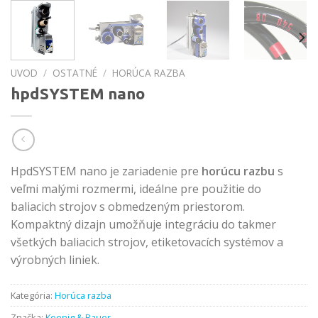
UVOD
/
OSTATNÉ
/
HORÚCA RAZBA
hpdSYSTEM nano
HpdSYSTEM nano je zariadenie pre
horúcu razbu
s
veľmi malými rozmermi, ideálne pre použitie do
baliacich strojov s obmedzeným priestorom.
Kompaktný dizajn umožňuje integráciu do takmer
všetkých baliacich strojov, etiketovacích systémov a
výrobných liniek.
Kategória:
Horúca razba
Značka:
Koenig & Bauer