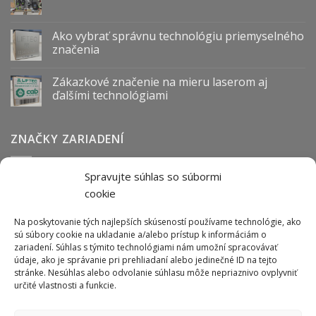
Ako vybrať správnu technológiu priemyselného
značenia
Zákazkové značenie na mieru laserom aj
ďalšími technológiami
ZNAČKY ZARIADENÍ
Spravujte súhlas so súbormi
Abmark
Anser
Arca
BOFA
cab
Carl Valentin
Cognex
cookie
couth
Datalogic
Hitachi
Keyence
Koenig & Bauer
Norwix
Purex
Tiflex
Tykma
Zanasi
Na poskytovanie tých najlepších skúseností používame technológie, ako
sú súbory cookie na ukladanie a/alebo prístup k informáciám o
zariadení. Súhlas s týmito technológiami nám umožní spracovávať
údaje, ako je správanie pri prehliadaní alebo jedinečné ID na tejto
ODBER NEWSLETTERU
stránke. Nesúhlas alebo odvolanie súhlasu môže nepriaznivo ovplyvniť
určité vlastnosti a funkcie.