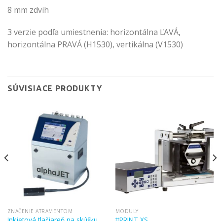
8 mm zdvih
3 verzie podľa umiestnenia: horizontálna ĽAVÁ,
horizontálna PRAVÁ (H1530), vertikálna (V1530)
SÚVISIACE PRODUKTY
ZNAČENIE ATRAMENTOM
MODULY
Inkjetová tlačiareň na skúšku.
ttPRINT XS