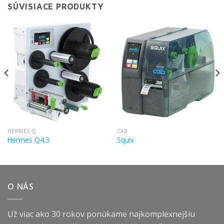
SÚVISIACE PRODUKTY
HERMES Q
CAB
Hermes Q4.3
Squix
O NÁS
Už viac ako 30 rokov ponúkame najkomplexnejšiu