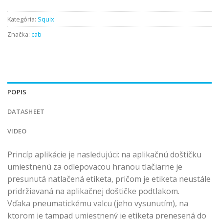
Kategória:
Squix
Značka:
cab
POPIS
DATASHEET
VIDEO
Princíp aplikácie je nasledujúci: na aplikačnú doštičku
umiestnenú za odlepovacou hranou tlačiarne je
presunutá natlačená etiketa, pričom je etiketa neustále
pridržiavaná na aplikačnej doštičke podtlakom.
Vďaka pneumatickému valcu (jeho vysunutím), na
ktorom je tampad umiestnený je etiketa prenesená do