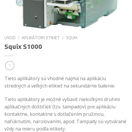
UVOD
/
APLIKÁTORY ETIKIET
/
SQUIX
Squix S1000
Tieto aplikátory sú vhodné najmä na aplikáciu
stredných a veľkých etikiet na sekundárne balenie.
Tieto aplikátory je možné vybaviť niekoľkými druhmi
aplikačných doštičiek (tzv. tampadov) pre aplikáciu
kontaktne, kontaktne s dotlačením pružinou,
nafúknutím, narolovaním, apod. Tampady sú vytvárané
vždy na mieru podľa etikety.