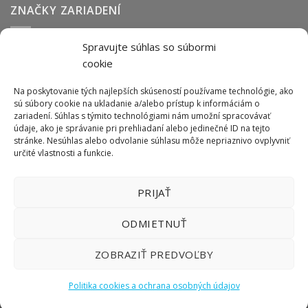
ZNAČKY ZARIADENÍ
Spravujte súhlas so súbormi
Abmark
Anser
Arca
BOFA
cab
Carl Valentin
Cognex
cookie
couth
Datalogic
Hitachi
Keyence
Koenig & Bauer
Norwix
Purex
Tiflex
Tykma
Zanasi
Na poskytovanie tých najlepších skúseností používame technológie, ako
sú súbory cookie na ukladanie a/alebo prístup k informáciám o
zariadení. Súhlas s týmito technológiami nám umožní spracovávať
údaje, ako je správanie pri prehliadaní alebo jedinečné ID na tejto
ODBER NEWSLETTERU
stránke. Nesúhlas alebo odvolanie súhlasu môže nepriaznivo ovplyvniť
určité vlastnosti a funkcie.
PRIJAŤ
ODMIETNUŤ
ZOBRAZIŤ PREDVOĽBY
Politika cookies a ochrana osobných údajov
Copyright 2026 ©
LIFTEC SK