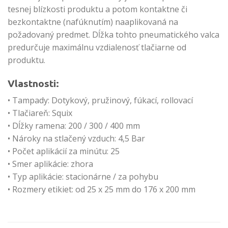
tesnej blízkosti produktu a potom kontaktne či
bezkontaktne (nafúknutím) naaplikovaná na
požadovaný predmet. Dĺžka tohto pneumatického valca
predurčuje maximálnu vzdialenosť tlačiarne od
produktu.
Vlastnosti:
• Tampady: Dotykový, pružinový, fúkací, rollovací
• Tlačiareň: Squix
• Dĺžky ramena: 200 / 300 / 400 mm
• Nároky na stlačený vzduch: 4,5 Bar
• Počet aplikácií za minútu: 25
• Smer aplikácie: zhora
• Typ aplikácie: stacionárne / za pohybu
• Rozmery etikiet: od 25 x 25 mm do 176 x 200 mm