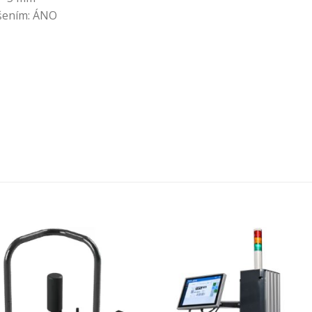
íšením: ÁNO