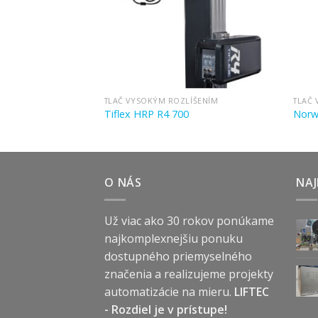
TLAČ VYSOKÝM ROZLÍŠENÍM
TLAČ 
Tiflex HRP R4 700
Norw
O NÁS
NAJ
Už viac ako 30 rokov ponúkame
najkomplexnejšiu ponuku
dostupného priemyselného
značenia a realizujeme projekty
automatizácie na mieru.
LIFTEC
- Rozdiel je v prístupe!