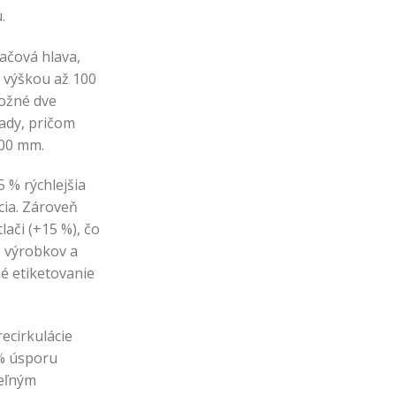
.
ačová hlava,
s výškou až 100
ožné dve
ady, pričom
200 mm.
 % rýchlejšia
ia. Zároveň
lači (+15 %), čo
 výrobkov a
é etiketovanie
ecirkulácie
% úsporu
eľným