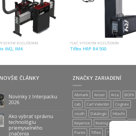
VYSOKÝM ROZLÍŠENÍM
TLAČ VYSOKÝM ROZLÍŠENÍM
ix IM2, IM4
Tiflex HRP R4 500
NOVŠIE ČLÁNKY
ZNAČKY ZARIADENÍ
Abmark
Anser
Arca
BOFA
Novinky z Interpacku
2026
cab
Carl Valentin
Cognex
couth
Datalogic
Hitachi
Ako vybrať správnu
technológiu
Keyence
Koenig & Bauer
Nor
priemyselného
Purex
Tiflex
Tykma
Zanas
značenia