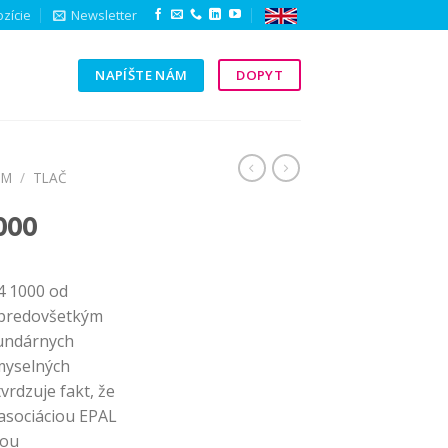
zície
Newsletter
NAPÍŠTE NÁM
DOPYT
Y
OM
/
TLAČ
000
4 1000 od
á predovšetkým
undárnych
emyselných
rdzuje fakt, že
á asociáciou EPAL
mou