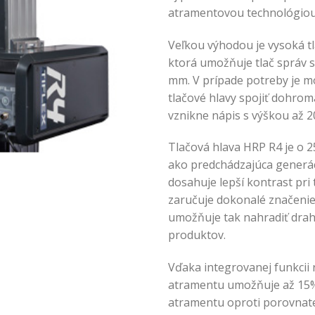
atramentovou technológiou
Veľkou výhodou je vysoká tl
ktorá umožňuje tlač správ 
mm. V prípade potreby je m
tlačové hlavy spojiť dohrom
vznikne nápis s výškou až 
Tlačová hlava HRP R4 je o 25
ako predchádzajúca generác
dosahuje lepší kontrast pri t
zaručuje dokonalé značenie
umožňuje tak nahradiť drah
produktov.
Vďaka integrovanej funkcii r
atramentu umožňuje až 15
atramentu oproti porovnat