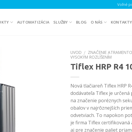
Voľné po
UKTY
AUTOMATIZÁCIA
SLUŽBY
BLOG
O NÁS
KONTAKT
UVOD
/
ZNAČENIE ATRAMENT
VYSOKÝM ROZLÍŠENÍM
Tiflex HRP R4 1
Nová tlačiareň Tiflex HRP R
dodávateľa Tiflex je určen
na značenie poréznych sek
obalov v najrôznejších pri
odvetviach. To napokon potv
je firma Tiflex certifikovan
aj pre značenie paliet pria