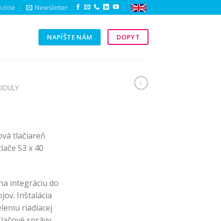
zície
Newsletter
NAPÍŠTE NÁM
DOPYT
Y
ODULY
vá tlačiareň
lače 53 x 40
na integráciu do
ojov. Inštalácia
eniu riadiacej
Tlačové správy