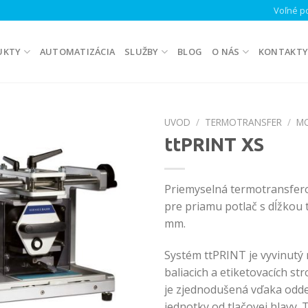
Voľné po
UKTY
AUTOMATIZÁCIA
SLUŽBY
BLOG
O NÁS
KONTAKT
UVOD
/
TERMOTRANSFER
/
M
ttPRINT XS
Priemyselná termotransfero
pre priamu potlač s dĺžkou t
mm.
Systém ttPRINT je vyvinutý 
baliacich a etiketovacích str
je zjednodušená vďaka oddel
jednotky od tlačovej hlavy. 