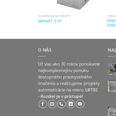
KONTINUÁLNE INKJETY
ZNAČ
Inkje
alphaJET 5 SP
Zdar
O NÁS
NAJ
Už viac ako 30 rokov ponúkame
najkomplexnejšiu ponuku
dostupného priemyselného
značenia a realizujeme projekty
automatizácie na mieru.
LIFTEC
- Rozdiel je v prístupe!