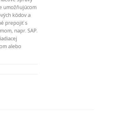
me umožňujúcom
rových kódov a
é prepojiť s
mom, napr. SAP.
iadiacej
jom alebo