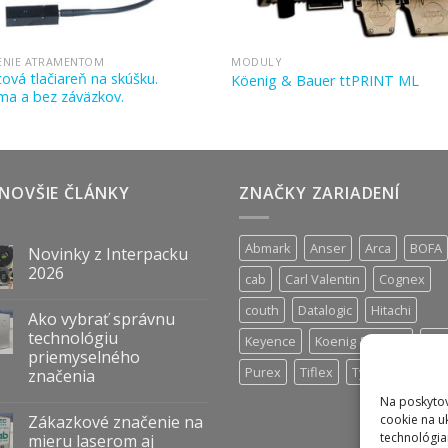
ENIE ATRAMENTOM
MODULY
tová tlačiareň na skúšku.
Köenig & Bauer ttPRINT ML
ma a bez záväzkov.
NOVŠIE ČLÁNKY
ZNAČKY ZARIADENÍ
Abmark
Anser
Arca
BOFA
Novinky z Interpacku
2026
cab
Carl Valentin
Cognex
couth
Datalogic
Hitachi
Ako vybrať správnu
technológiu
Keyence
Koenig & Bauer
Nor
priemyselného
Purex
Tiflex
Tykma
Zanas
značenia
Na poskytov
Zákazkové značenie na
cookie na u
technológia
mieru laserom aj