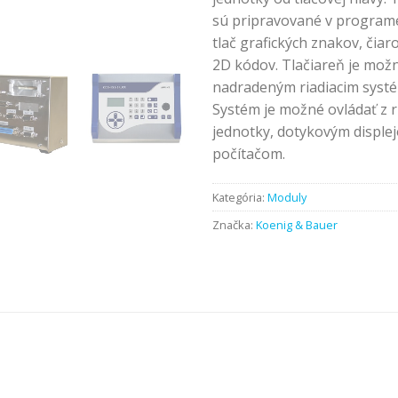
sú pripravované v progra
tlač grafických znakov, čia
2D kódov. Tlačiareň je možn
nadradeným riadiacim systé
Systém je možné ovládať z r
jednotky, dotykovým disple
počítačom.
Kategória:
Moduly
Značka:
Koenig & Bauer