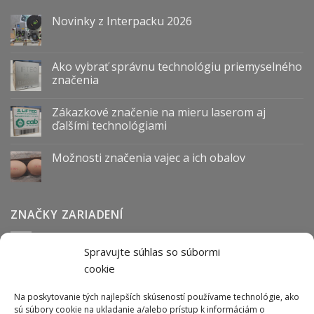
Novinky z Interpacku 2026
Ako vybrať správnu technológiu priemyselného
značenia
Zákazkové značenie na mieru laserom aj
ďalšími technológiami
Možnosti značenia vajec a ich obalov
ZNAČKY ZARIADENÍ
Spravujte súhlas so súbormi
Abmark
Anser
Arca
BOFA
cab
Carl Valentin
Cognex
cookie
couth
Datalogic
Hitachi
Keyence
Koenig & Bauer
Norwix
Purex
Tiflex
Tykma
Zanasi
Na poskytovanie tých najlepších skúseností používame technológie, ako
sú súbory cookie na ukladanie a/alebo prístup k informáciám o