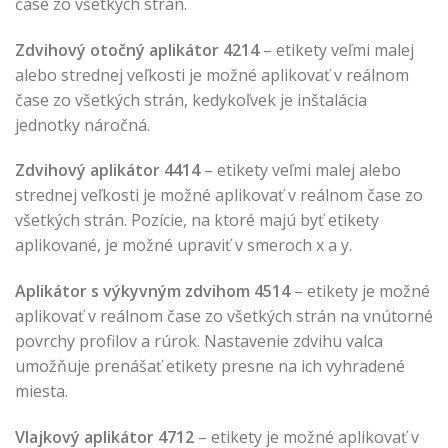
čase zo všetkých strán.
Zdvihový otočný aplikátor 4214
– etikety veľmi malej
alebo strednej veľkosti je možné aplikovať v reálnom
čase zo všetkých strán, kedykoľvek je inštalácia
jednotky náročná.
Zdvihový aplikátor 4414
– etikety veľmi malej alebo
strednej veľkosti je možné aplikovať v reálnom čase zo
všetkých strán. Pozície, na ktoré majú byť etikety
aplikované, je možné upraviť v smeroch x a y.
Aplikátor s výkyvným zdvihom 4514
– etikety je možné
aplikovať v reálnom čase zo všetkých strán na vnútorné
povrchy profilov a rúrok. Nastavenie zdvihu valca
umožňuje prenášať etikety presne na ich vyhradené
miesta.
Vlajkový aplikátor 4712
– etikety je možné aplikovať v