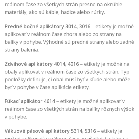
reálnom čase zo všetkých strán presne na okrúhle
materiály, ako sú káble, hadice alebo rúrky.
Predné bočné aplikátory 3014, 3016
– etikety je možné
aplikovať v reálnom čase zhora alebo zo strany na
balíky v pohybe. Výhodné sú predné strany alebo zadné
strany balenia.
Zdvihové aplikátory 4014, 4016
– etikety je možné na
obaly aplikovať v reálnom čase zo všetkých strán. Typ
podložky definuje, či obal musí byť v kľude alebo môže
byť v pohybe v čase aplikácie etikety.
Fúkací aplikátor 4614
– etikety je možné aplikovať v
reálnom čase zo všetkých strán na balíky rôznych výšok
v pohybe.
Vákuové pásové aplikátory 5314, 5316
– etikety je
možné aplikovať v reálnom čase zo všetkých strán na