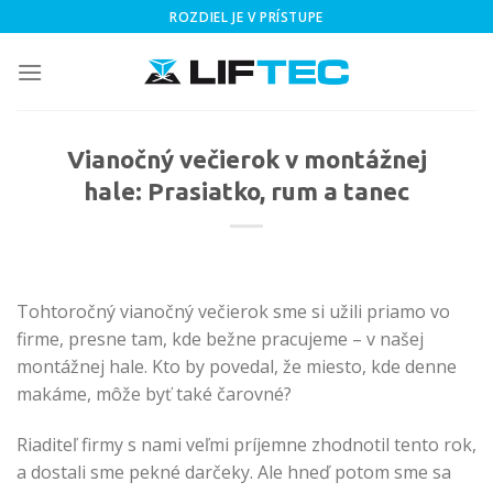
Skip
ROZDIEL JE V PRÍSTUPE
to
content
Vianočný večierok v montážnej
hale: Prasiatko, rum a tanec
Tohtoročný vianočný večierok sme si užili priamo vo
firme, presne tam, kde bežne pracujeme – v našej
montážnej hale. Kto by povedal, že miesto, kde denne
makáme, môže byť také čarovné?
Riaditeľ firmy s nami veľmi príjemne zhodnotil tento rok,
a dostali sme pekné darčeky. Ale hneď potom sme sa