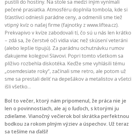
pustili do hostiny. Na stole sa medzi iným vynímali
pečené prasiatka. Atmosféru doplnila tombola, kde si
šťastlivci odniesli parádne ceny, a odmenili sme tiež
vtipný kvíz o našej firme (fajnotky z www.liftea.cz).
Prekvapivo v kvíze zabodovali tí, čo sú u nás len krátko
– zdá sa, že čerstvé oči vidia viac než skúsení veteráni
(alebo lepšie tipujú). Za parádnu ochutnávku rumov
ďakujeme kolegovi Slavovi. Popri tomto všetkom sa
plíživo rozbehla diskotéka. Keďže sme vyhlásili tému
„osemdesiate roky“, začínali sme retro, ale potom už
sme sa prestali deliť na depešákov a metalistov a všetci
išli všetko…
Bol to večer, ktorý nám pripomenul, že práca nie je
len o povinnostiach, ale aj o ľuďoch, s ktorými ju
zdieľame. Vianočný večierok bol skrátka perfektnou
bodkou za rokom plným výziev a úspechov. Už teraz
sa tešíme na ďalší!