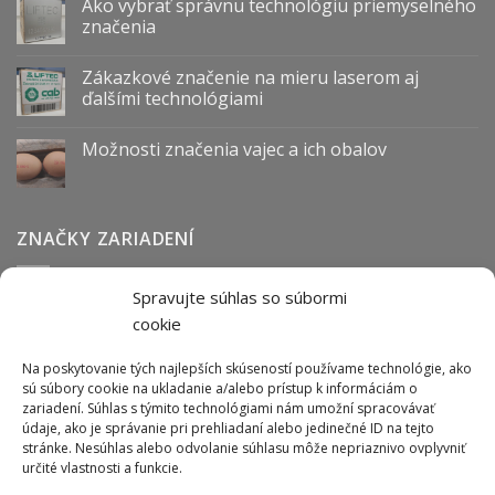
Ako vybrať správnu technológiu priemyselného
značenia
Zákazkové značenie na mieru laserom aj
ďalšími technológiami
Možnosti značenia vajec a ich obalov
ZNAČKY ZARIADENÍ
Spravujte súhlas so súbormi
Abmark
Anser
Arca
BOFA
cab
Carl Valentin
Cognex
cookie
couth
Datalogic
Hitachi
Keyence
Koenig & Bauer
Norwix
Purex
Tiflex
Tykma
Zanasi
Na poskytovanie tých najlepších skúseností používame technológie, ako
sú súbory cookie na ukladanie a/alebo prístup k informáciám o
zariadení. Súhlas s týmito technológiami nám umožní spracovávať
údaje, ako je správanie pri prehliadaní alebo jedinečné ID na tejto
ODBER NEWSLETTERU
stránke. Nesúhlas alebo odvolanie súhlasu môže nepriaznivo ovplyvniť
určité vlastnosti a funkcie.