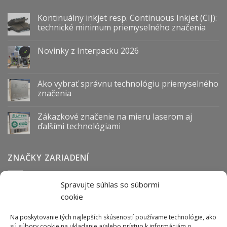
Kontinuálny inkjet resp. Continuous Inkjet (CIJ):
technické minimum priemyselného značenia
Novinky z Interpacku 2026
Ako vybrať správnu technológiu priemyselného
značenia
Zákazkové značenie na mieru laserom aj
ďalšími technológiami
ZNAČKY ZARIADENÍ
Spravujte súhlas so súbormi
Abmark
Anser
Arca
BOFA
cab
Carl Valentin
Cognex
cookie
couth
Datalogic
Hitachi
Keyence
Koenig & Bauer
Norwix
Purex
Tiflex
Tykma
Zanasi
Na poskytovanie tých najlepších skúseností používame technológie, ako
sú súbory cookie na ukladanie a/alebo prístup k informáciám o