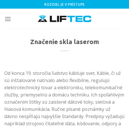
Skip
ROZDIEL JE V PRÍSTUPE
to
content
Značenie skla laserom
Od konca 19. storočia ľudstvo kábluje svet. Káble, či už
sú inštalované natrvalo alebo flexibilne, regulujú
elektrotechnický tovar a elektroniku, telekomunikačné
služby, priemyselnú a domácu techniku. Ich spoľahlivým
označením štítky sú zaistené dátové toky, sieťová a
hlasová komunikácia. Ručne písané poznámky už
dávno nespĺňajú najvyššie štandardy. Predpisy vyžadujú
napríklad strojovo čitateľné dáta, kódovanie, odpory a