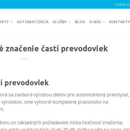
Voľné po
UKTY
AUTOMATIZÁCIA
SLUŽBY
BLOG
O NÁS
KONTAKT
 značenie častí prevodoviek
tí prevodoviek
orá sa zaoberá výrobou dielov pre automobilový priemysel,
u výrobkov, sme vytvorili komplexné pracovisko na
m.
dnou zo základných požiadaviek nízka hlučnosť značenia,
ia môžu vydávať hluk až do 70 dB. Voľba padla na laser, kt