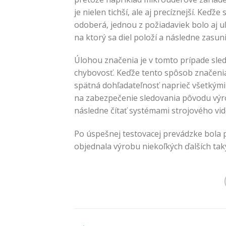
je nielen tichší, ale aj precíznejší. Keďž
odoberá, jednou z požiadaviek bolo aj 
na ktorý sa diel položí a následne zasun
Úlohou značenia je v tomto prípade sle
chybovosť. Keďže tento spôsob značenia j
spätná dohľadateľnosť naprieč všetkými
na zabezpečenie sledovania pôvodu výr
následne čítať systémami strojového vid
Po úspešnej testovacej prevádzke bola 
objednala výrobu niekoľkých ďalších tak