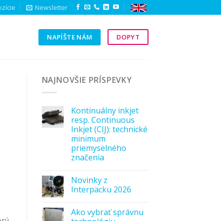
zície
Newsletter
NAPÍŠTE NÁM
DOPYT
Y
NAJNOVŠIE PRÍSPEVKY
Kontinuálny inkjet
resp. Continuous
Inkjet (CIJ): technické
minimum
priemyselného
značenia
Novinky z
Interpacku 2026
Ako vybrať správnu
orý