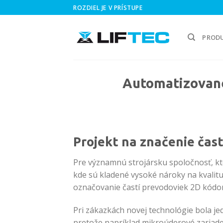
Skip
ROZDIEL JE V PRÍSTUPE
to
content
PROD
Automatizované
Projekt na značenie čas
Pre významnú strojársku spoločnosť, kt
kde sú kladené vysoké nároky na kvalit
označovanie častí prevodoviek 2D kódo
Pri zákazkách novej technológie bola je
pretože napríklad mikroúderové zariaden