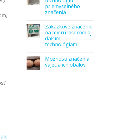
technológiu
priemyselného
značenia
om,
Zákazkové značenie
na mieru laserom aj
ďalšími
technológiami
m
Možnosti značenia
vajec a ich obalov
osť
alé