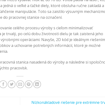
e sa jedná o veľké a ťažké diely, ktoré obsluha ručne zakladá a
uľahčenie manipulácie. Toto sa zaistilo výsuvným mechanizm
ie do pracovnej stanice na označení.
dovanie celého procesu výroby s cieľom minimalizovať
e trvalý, po celú dobu životnosti dielu je tak zaistená jeho
 výrobnými operáciami. Navyše, 2D kód je ideálnym riešení
obkov a uchovanie potrebných informácií, ktoré je možné
enia.
pracovná stanica nasadená do výroby a následne si spoločn
ýchto pracovísk.
Nízkonákladové riešenie pre extrémne trv