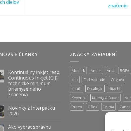
ch dielov
značenie
NOVŠIE ČLÁNKY
ZNAČKY ZARIADENÍ
Abmark
Anser
Arca
BOFA
Kontinuálny inkjet resp.
Continuous Inkjet (CIJ):
cab
Carl Valentin
Cognex
technické minimum
priemyselného
couth
Datalogic
Hitachi
značenia
Keyence
Koenig & Bauer
Nor
Purex
Tiflex
Tykma
Zanas
Novinky z Interpacku
2026
Ako vybrať správnu