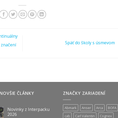
ntinuálny
Späť do školy s úsmevom
i značení
NOVŠIE ČLÁNKY
ZNAČKY ZARIADENÍ
Abmark
Anser
Arca
BOFA
Novinky z Interpacku
2026
cab
Carl Valentin
Cognex