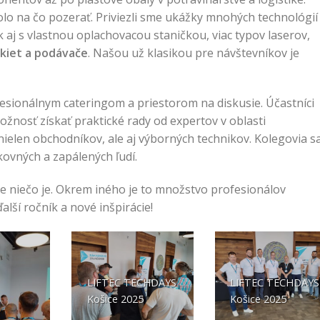
olo na čo pozerať. Priviezli sme ukážky mnohých technológií
 aj s vlastnou oplachovacou staničkou, viac typov laserov,
ikiet a podávače
. Našou už klasikou pre návštevníkov je
ofesionálnym cateringom a priestorom na diskusie. Účastníci
možnosť získať praktické rady od expertov v oblasti
 nielen obchodníkov, ale aj výborných technikov. Kolegovia s
ikovných a zapálených ľudí.
e niečo je. Okrem iného je to množstvo profesionálov
lší ročník a nové inšpirácie!
LIFTEC TECHDAYS
LIFTEC TECHDAYS
Košice 2025
Košice 2025