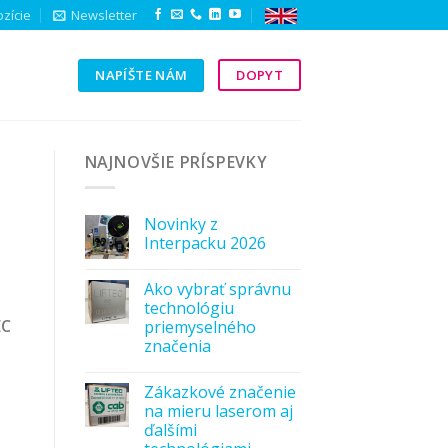
zície
Newsletter
NAPÍŠTE NÁM
DOPYT
Y
NAJNOVŠIE PRÍSPEVKY
Novinky z
Interpacku 2026
Ako vybrať správnu
technológiu
EC
priemyselného
značenia
Zákazkové značenie
na mieru laserom aj
ďalšími