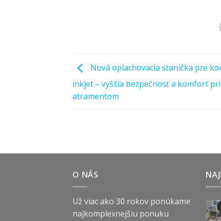
Nová oplachovacia stanička pre ko
inkjet – vyššia bezpečnosť a komfort pr
atramentom
O NÁS
NAJ
Už viac ako 30 rokov ponúkame
najkomplexnejšiu ponuku