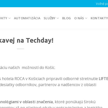
Voľné po
UKTY
AUTOMATIZÁCIA
SLUŽBY
BLOG
O NÁS
KONTAKT
kavej na Techday!
táciu našich možností do Košíc.
 hotela ROCA v Košiciach pripravili odborné stretnutie
LIFT
o desiatky odborníkov, partnerov a nadšencov z oblasti
nológiami v oblasti značenia
, ktoré ponúkajú širokú
nentov až po plastové obaly v potravinárstve a logistike.