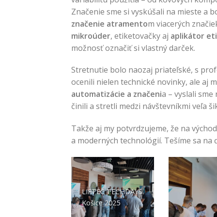
Značenie sme si vyskúšali na mieste a b
značenie atramento
m viacerých značiek
mikroúder
, etiketovačky aj
aplikátor et
možnosť označiť si vlastný darček.
Stretnutie bolo naozaj priateľské, s pr
ocenili nielen technické novinky, ale aj 
automatizácie a značeni
a – vyslali sme
činili a stretli medzi návštevníkmi veľa š
Takže aj my potvrdzujeme, že na východ
a moderných technológií. Tešíme sa na ďa
LIFTEC TECHDAYS
Košice 2025