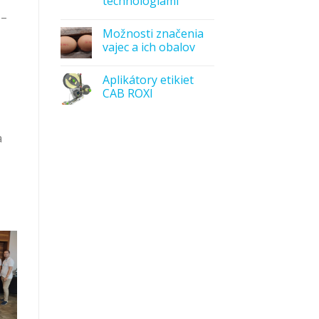
technológiami
 –
Možnosti značenia
vajec a ich obalov
Aplikátory etikiet
CAB ROXI
a