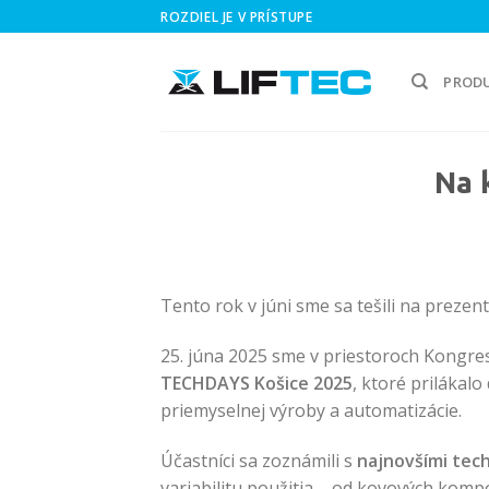
Skip
ROZDIEL JE V PRÍSTUPE
to
content
PROD
Na 
Tento rok v júni sme sa tešili na prezen
25. júna 2025 sme v priestoroch Kongres
TECHDAYS Košice 2025
, ktoré prilákal
priemyselnej výroby a automatizácie.
Účastníci sa zoznámili s
najnovšími tech
variabilitu použitia – od kovových kompo