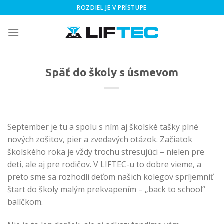
Skip
ROZDIEL JE V PRÍSTUPE
to
content
Späť do školy s úsmevom
September je tu a spolu s ním aj školské tašky plné
nových zošitov, pier a zvedavých otázok. Začiatok
školského roka je vždy trochu stresujúci – nielen pre
deti, ale aj pre rodičov. V LIFTEC-u to dobre vieme, a
preto sme sa rozhodli deťom našich kolegov spríjemniť
štart do školy malým prekvapením – „back to school“
balíčkom.