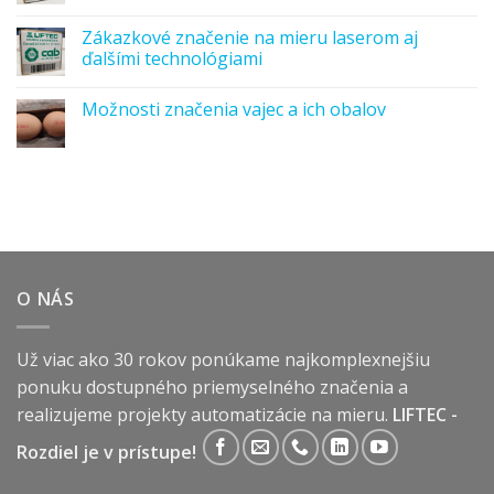
Zákazkové značenie na mieru laserom aj
ďalšími technológiami
Možnosti značenia vajec a ich obalov
O NÁS
Už viac ako 30 rokov ponúkame najkomplexnejšiu
ponuku dostupného priemyselného značenia a
realizujeme projekty automatizácie na mieru.
LIFTEC -
Rozdiel je v prístupe!