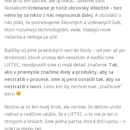
Nie je to len darček, ale aj odkaz: fandíme vám,
školákom!
Vzdelanie je totiž obrovsky dôležité – bez
neho by sa nikto z nás neposunuli ďalej.
A obzvlášť u
nás platí, že potrebujeme šikovných a vzdelaných ľudí,
ktorí rozumejú technológiám, vede, hľadajú nové
riešenia a neboja sa učiť.
Balíčky sú plné praktických vecí do školy – od pier až po
drobnosti, ktoré urobia deň veselším. A keďže sme
LIFTEC, neodpustili sme si malý detail: značenie.
Tak,
ako v priemysle značíme diely a produkty, aby sa
nestratili v procese, sme aj perá označili tak, aby sa
nestratili v lavici.
Lebo kto by nechcel mať „značkové“
pero
Možno je to len malý krok, ale veríme, že deťom urobí
radosť a rodičom ukáže, že v LIFTEC-u to nie je len o
strojoch a linkách. Sme jedna partia, ktorá drží spolu – v
práci aj mimo nej.