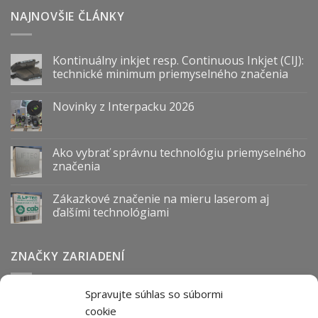
NAJNOVŠIE ČLÁNKY
Kontinuálny inkjet resp. Continuous Inkjet (CIJ):
technické minimum priemyselného značenia
Novinky z Interpacku 2026
Ako vybrať správnu technológiu priemyselného
značenia
Zákazkové značenie na mieru laserom aj
ďalšími technológiami
ZNAČKY ZARIADENÍ
Spravujte súhlas so súbormi
Abmark
Anser
Arca
BOFA
cab
Carl Valentin
Cognex
cookie
couth
Datalogic
Hitachi
Keyence
Koenig & Bauer