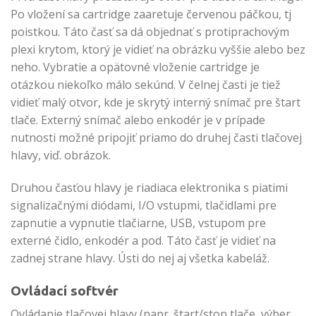
Po vložení sa cartridge zaaretuje červenou páčkou, tj
poistkou. Táto časť sa dá objednať s protiprachovým
plexi krytom, ktorý je vidieť na obrázku vyššie alebo bez
neho. Vybratie a opätovné vloženie cartridge je
otázkou niekoľko málo sekúnd. V čelnej časti je tiež
vidieť malý otvor, kde je skrytý interný snímač pre štart
tlače. Externý snímač alebo enkodér je v prípade
nutnosti možné pripojiť priamo do druhej časti tlačovej
hlavy, viď. obrázok.
Druhou časťou hlavy je riadiaca elektronika s piatimi
signalizačnými diódami, I/O vstupmi, tlačidlami pre
zapnutie a vypnutie tlačiarne, USB, vstupom pre
externé čidlo, enkodér a pod. Táto časť je vidieť na
zadnej strane hlavy. Ústi do nej aj všetka kabeláž.
Ovládací softvér
Ovládanie tlačovej hlavy (napr. štart/stop tlače, výber