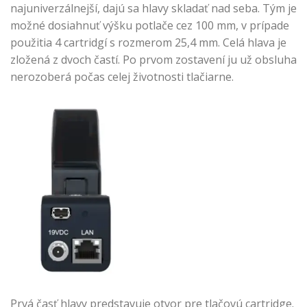
najuniverzálnejší, dajú sa hlavy skladať nad seba. Tým je
možné dosiahnuť výšku potlače cez 100 mm, v prípade
použitia 4 cartridgí s rozmerom 25,4 mm. Celá hlava je
zložená z dvoch častí. Po prvom zostavení ju už obsluha
nerozoberá počas celej životnosti tlačiarne.
Prvá časť hlavy predstavuje otvor pre tlačovú cartridge.