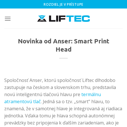
Skip
ROZDIEL JE V PRÍSTUPE
to
content
Novinka od Anser: Smart Print
Head
Spoločnosť Anser, ktorú spoločnosť Liftec dlhodobo
zastupuje na českom a slovenskom trhu, predstavila
novú inteligentnú tlačovú hlavu pre
termálnu
atramentovú tlač
. Jedná sa o tzv. „smart“ hlavu, to
znamená, že v samotnej hlave je integrovaná aj riadiaca
jednotka. Vďaka tomu je hlava schopná autonómnej
prevádzky bez pripojenia k ďalším zariadeniam, ako je