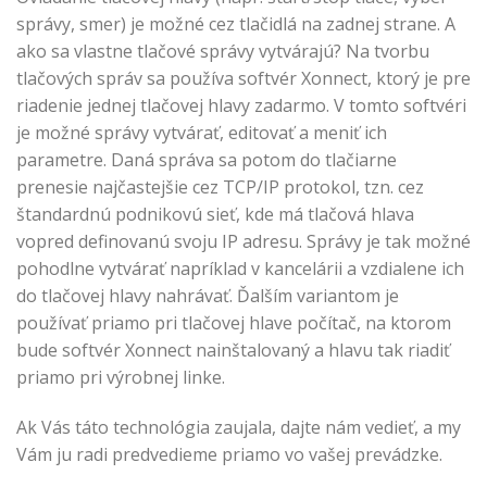
správy, smer) je možné cez tlačidlá na zadnej strane. A
ako sa vlastne tlačové správy vytvárajú? Na tvorbu
tlačových správ sa používa softvér Xonnect, ktorý je pre
riadenie jednej tlačovej hlavy zadarmo. V tomto softvéri
je možné správy vytvárať, editovať a meniť ich
parametre. Daná správa sa potom do tlačiarne
prenesie najčastejšie cez TCP/IP protokol, tzn. cez
štandardnú podnikovú sieť, kde má tlačová hlava
vopred definovanú svoju IP adresu. Správy je tak možné
pohodlne vytvárať napríklad v kancelárii a vzdialene ich
do tlačovej hlavy nahrávať. Ďalším variantom je
používať priamo pri tlačovej hlave počítač, na ktorom
bude softvér Xonnect nainštalovaný a hlavu tak riadiť
priamo pri výrobnej linke.
Ak Vás táto technológia zaujala, dajte nám vedieť, a my
Vám ju radi predvedieme priamo vo vašej prevádzke.