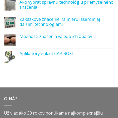
Ako vybrať správnu technológiu priemyselného
značenia
Zákazkové značenie na mieru laserom aj
ďalšími technológiami
Možnosti značenia vajec a ich obalov
Aplikátory etikiet CAB ROXI
O NÁS
Už viac ako 30 rokov ponúkame najkomplexnejšiu