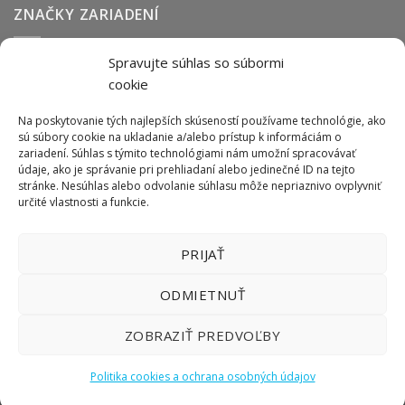
ZNAČKY ZARIADENÍ
Spravujte súhlas so súbormi
Abmark
Anser
Arca
BOFA
cab
Carl Valentin
Cognex
cookie
couth
Datalogic
Hitachi
Keyence
Koenig & Bauer
Norwix
Purex
Tiflex
Tykma
Zanasi
Na poskytovanie tých najlepších skúseností používame technológie, ako
sú súbory cookie na ukladanie a/alebo prístup k informáciám o
zariadení. Súhlas s týmito technológiami nám umožní spracovávať
údaje, ako je správanie pri prehliadaní alebo jedinečné ID na tejto
ODBER NEWSLETTERU
stránke. Nesúhlas alebo odvolanie súhlasu môže nepriaznivo ovplyvniť
určité vlastnosti a funkcie.
PRIJAŤ
ODMIETNUŤ
ZOBRAZIŤ PREDVOĽBY
Politika cookies a ochrana osobných údajov
Copyright 2026 ©
LIFTEC SK