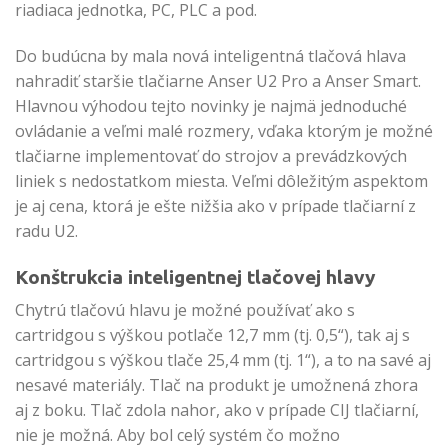
riadiaca jednotka, PC, PLC a pod.
Do budúcna by mala nová inteligentná tlačová hlava
nahradiť staršie tlačiarne Anser U2 Pro a Anser Smart.
Hlavnou výhodou tejto novinky je najmä jednoduché
ovládanie a veľmi malé rozmery, vďaka ktorým je možné
tlačiarne implementovať do strojov a prevádzkových
liniek s nedostatkom miesta. Veľmi dôležitým aspektom
je aj cena, ktorá je ešte nižšia ako v prípade tlačiarní z
radu U2.
Konštrukcia inteligentnej tlačovej hlavy
Chytrú tlačovú hlavu je možné používať ako s
cartridgou s výškou potlače 12,7 mm (tj. 0,5“), tak aj s
cartridgou s výškou tlače 25,4 mm (tj. 1“), a to na savé aj
nesavé materiály. Tlač na produkt je umožnená zhora
aj z boku. Tlač zdola nahor, ako v prípade CIJ tlačiarní,
nie je možná. Aby bol celý systém čo možno