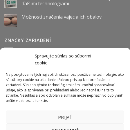
ďalšími technológiami
Možnosti značenia vajec a ich obalov
ZNAČKY ZARIADENÍ
Spravujte súhlas so súbormi
Abmark
Anser
Arca
BOFA
cab
Carl Valentin
Cognex
cookie
couth
Datalogic
Hitachi
Keyence
Koenig & Bauer
Norwix
Purex
Tiflex
Tykma
Zanasi
Na poskytovanie tých najlepších skúseností používame technológie, ako
sú súbory cookie na ukladanie a/alebo prístup k informáciám o
zariadení. Súhlas s týmito technológiami nám umožní spracovávať
údaje, ako je správanie pri prehliadaní alebo jedinečné ID na tejto
ODBER NEWSLETTERU
stránke. Nesúhlas alebo odvolanie súhlasu môže nepriaznivo ovplyvniť
určité vlastnosti a funkcie.
PRIJAŤ