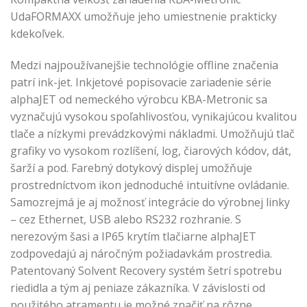
UdaFORMAXX umožňuje jeho umiestnenie prakticky
kdekoľvek.
Medzi najpoužívanejšie technológie offline značenia
patrí ink-jet. Inkjetové popisovacie zariadenie série
alphaJET od nemeckého výrobcu KBA-Metronic sa
vyznačujú vysokou spoľahlivosťou, vynikajúcou kvalitou
tlače a nízkymi prevádzkovými nákladmi. Umožňujú tlač
grafiky vo vysokom rozlíšení, log, čiarových kódov, dát,
šarží a pod. Farebný dotykový displej umožňuje
prostredníctvom ikon jednoduché intuitívne ovládanie.
Samozrejmá je aj možnosť integrácie do výrobnej linky
– cez Ethernet, USB alebo RS232 rozhranie. S
nerezovým šasi a IP65 krytím tlačiarne alphaJET
zodpovedajú aj náročným požiadavkám prostredia.
Patentovaný Solvent Recovery systém šetrí spotrebu
riedidla a tým aj peniaze zákazníka. V závislosti od
použitého atramentu je možné značiť na rôzne