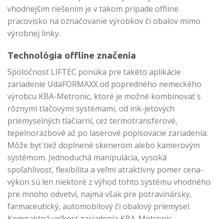
vhodnejším riešením je v takom prípade offline
pracovisko na označovanie výrobkov či obalov mimo
výrobnej linky.
Technológia offline značenia
Spoločnosť LIFTEC ponúka pre takéto aplikácie
zariadenie UdaFORMAXX od popredného nemeckého
výrobcu KBA-Metronic, ktoré je možné kombinovať s
rôznymi tlačovými systémami, od ink-jetových
priemyselných tlačiarní, cez termotransferové,
tepelnorazbové až po laserové popisovacie zariadenia.
Môže byť tiež doplnené skenerom alebo kamerovým
systémom. Jednoduchá manipulácia, vysoká
spoľahlivosť, flexibilita a veľmi atraktívny pomer cena-
výkon sú len niektoré z výhod tohto systému vhodného
pre mnoho odvetví, najmä však pre potravinársky,
farmaceutický, automobilový či obalový priemysel.
Kompaktná veľkosť zariadenia KBA-Metronic