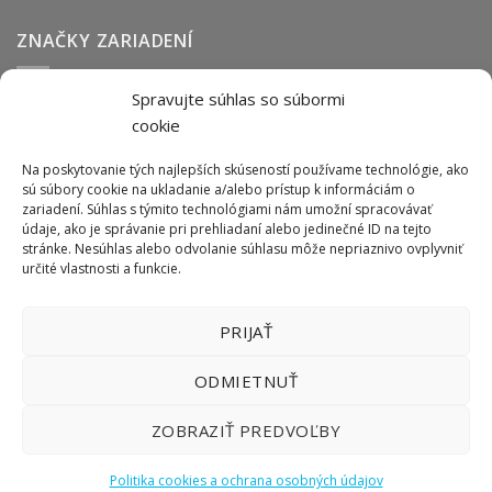
ZNAČKY ZARIADENÍ
Spravujte súhlas so súbormi
Abmark
Anser
Arca
BOFA
cab
Carl Valentin
Cognex
cookie
couth
Datalogic
Hitachi
Keyence
Koenig & Bauer
Norwix
Purex
Tiflex
Tykma
Zanasi
Na poskytovanie tých najlepších skúseností používame technológie, ako
sú súbory cookie na ukladanie a/alebo prístup k informáciám o
zariadení. Súhlas s týmito technológiami nám umožní spracovávať
údaje, ako je správanie pri prehliadaní alebo jedinečné ID na tejto
ODBER NEWSLETTERU
stránke. Nesúhlas alebo odvolanie súhlasu môže nepriaznivo ovplyvniť
určité vlastnosti a funkcie.
PRIJAŤ
ODMIETNUŤ
ZOBRAZIŤ PREDVOĽBY
Politika cookies a ochrana osobných údajov
Copyright 2026 ©
LIFTEC SK