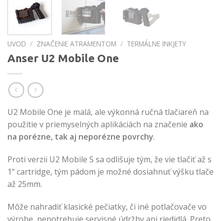
UVOD
/
ZNAČENIE ATRAMENTOM
/
TERMÁLNE INKJETY
Anser U2 Mobile One
U2 Mobile One je malá, ale výkonná ručná tlačiareň na
použitie v priemyselných aplikáciách na značenie
ako
na porézne, tak aj neporézne povrchy
.
Proti verzii U2 Mobile S sa odlišuje tým, že vie tlačiť až s
1“ cartridge, tým pádom je možné dosiahnuť výšku tlače
až 25mm.
Môže nahradiť klasické pečiatky, či iné potlačovače vo
výrobe, nepotrebuje servisné údržby ani riedidlá. Preto