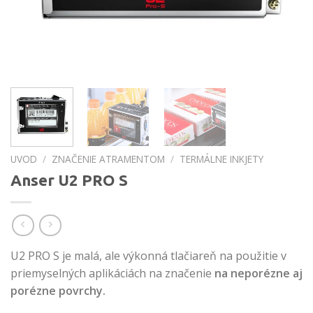
UVOD
/
ZNAČENIE ATRAMENTOM
/
TERMÁLNE INKJETY
Anser U2 PRO S
U2 PRO S je malá, ale výkonná tlačiareň na použitie v
priemyselných aplikáciách na značenie
na neporézne aj
porézne povrchy.