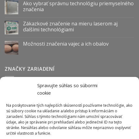
Ako vybrať správnu technológiu priemyselného
značenia
Zákazkové značenie na mieru laserom aj
ďalšími technológiami
Možnosti značenia vajec a ich obalov
ZNAČKY ZARIADENÍ
Spravujte súhlas so súbormi
Abmark
Anser
Arca
BOFA
cab
Carl Valentin
Cognex
cookie
couth
Datalogic
Hitachi
Keyence
Koenig & Bauer
Norwix
Purex
Tiflex
Tykma
Zanasi
Na poskytovanie tých najlepších skúseností používame technológie, ako
sú súbory cookie na ukladanie a/alebo prístup k informáciám o
zariadení. Súhlas s týmito technológiami nám umožní spracovávať
údaje, ako je správanie pri prehliadaní alebo jedinečné ID na tejto
ODBER NEWSLETTERU
stránke. Nesúhlas alebo odvolanie súhlasu môže nepriaznivo ovplyvniť
určité vlastnosti a funkcie.