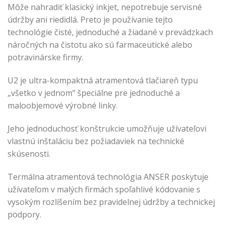
Môže nahradiť klasický inkjet, nepotrebuje servisné
údržby ani riedidlá. Preto je používanie tejto
technológie čisté, jednoduché a žiadané v prevádzkach
náročných na čistotu ako sú farmaceutické alebo
potravinárske firmy.
U2 je ultra-kompaktná atramentová tlačiareň typu
„všetko v jednom“ špeciálne pre jednoduché a
maloobjemové výrobné linky.
Jeho jednoduchosť konštrukcie umožňuje užívateľovi
vlastnú inštaláciu bez požiadaviek na technické
skúsenosti.
Termálna atramentová technológia ANSER poskytuje
užívateľom v malých firmách spoľahlivé kódovanie s
vysokým rozlíšením bez pravidelnej údržby a technickej
podpory.