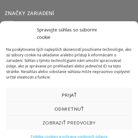
ZNAČKY ZARIADENÍ
Spravujte súhlas so súbormi
Abmark
Anser
Arca
BOFA
cab
Carl Valentin
Cognex
cookie
couth
Datalogic
Hitachi
Keyence
Koenig & Bauer
Norwix
Purex
Tiflex
Tykma
Zanasi
Na poskytovanie tých najlepších skúseností používame technológie, ako
sú súbory cookie na ukladanie a/alebo prístup k informáciám o
zariadení. Súhlas s týmito technológiami nám umožní spracovávať
údaje, ako je správanie pri prehliadaní alebo jedinečné ID na tejto
ODBER NEWSLETTERU
stránke. Nesúhlas alebo odvolanie súhlasu môže nepriaznivo ovplyvniť
určité vlastnosti a funkcie.
PRIJAŤ
ODMIETNUŤ
ZOBRAZIŤ PREDVOĽBY
Politika cookies a ochrana osobných údajov