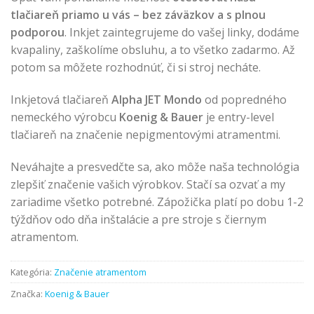
tlačiareň priamo u vás – bez záväzkov a s plnou
podporou
. Inkjet zaintegrujeme do vašej linky, dodáme
kvapaliny, zaškolíme obsluhu, a to všetko zadarmo. Až
potom sa môžete rozhodnúť, či si stroj necháte.
Inkjetová tlačiareň
Alpha JET Mondo
od popredného
nemeckého výrobcu
Koenig & Bauer
je entry-level
tlačiareň na značenie nepigmentovými atramentmi.
Neváhajte a presvedčte sa, ako môže naša technológia
zlepšiť značenie vašich výrobkov. Stačí sa ozvať a my
zariadime všetko potrebné. Zápožička platí po dobu 1-2
týždňov odo dňa inštalácie a pre stroje s čiernym
atramentom.
Kategória:
Značenie atramentom
Značka:
Koenig & Bauer