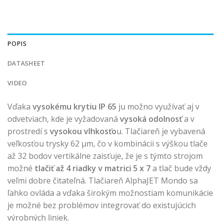
POPIS
DATASHEET
VIDEO
Vďaka
vysokému krytiu IP 65
ju možno využívať aj v
odvetviach, kde je vyžadovaná
vysoká odolnosť
a v
prostredí s
vysokou vlhkosťo
u. Tlačiareň je vybavená
veľkosťou trysky 62 μm, čo v kombinácii s výškou tlače
až 32 bodov vertikálne zaisťuje, že je s týmto strojom
možné
tlačiť až 4 riadky v matrici 5 x 7
a tlač bude vždy
veľmi dobre čitateľná. Tlačiareň AlphaJET Mondo sa
ľahko ovláda a vďaka širokým možnostiam komunikácie
je možné bez problémov integrovať do existujúcich
výrobných liniek.