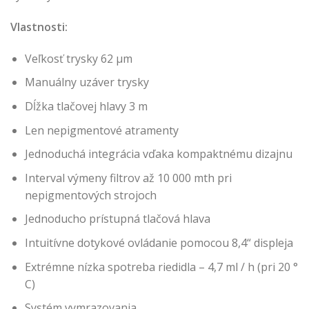
Vlastnosti:
Veľkosť trysky 62 μm
Manuálny uzáver trysky
Dĺžka tlačovej hlavy 3 m
Len nepigmentové atramenty
Jednoduchá integrácia vďaka kompaktnému dizajnu
Interval výmeny filtrov až 10 000 mth pri
nepigmentových strojoch
Jednoducho prístupná tlačová hlava
Intuitívne dotykové ovládanie pomocou 8,4“ displeja
Extrémne nízka spotreba riedidla – 4,7 ml / h (pri 20 °
C)
Systém vymrazovania