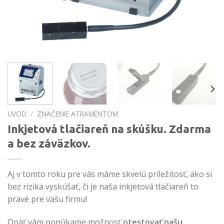
UVOD
/
ZNAČENIE ATRAMENTOM
Inkjetová tlačiareň na skúšku. Zdarma
a bez záväzkov.
Aj v tomto roku pre vás máme skvelú príležitosť, ako si
bez rizika vyskúšať, či je naša inkjetová tlačiareň to
pravé pre vašu firmu!
Opäť vám ponúkame možnosť
otestovať našu