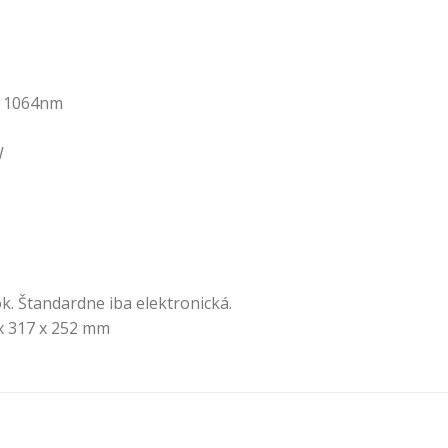
ou 1064nm
W
k. Štandardne iba elektronická.
 x 317 x 252 mm