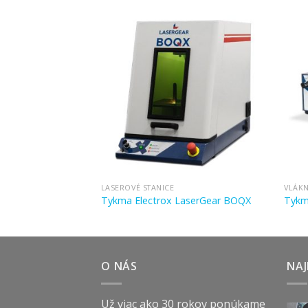
LASEROVÉ STANICE
VLÁK
Tykma Electrox LaserGear BOQX
Tykm
O NÁS
NAJ
Už viac ako 30 rokov ponúkame