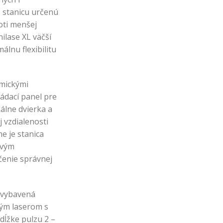
o stanicu určenú
oti menšej
lase XL väčší
álnu flexibilitu
omickými
ládací panel pre
álne dvierka a
 vzdialenosti
e je stanica
ovým
čenie správnej
e vybavená
ým laserom s
ĺžke pulzu 2 –