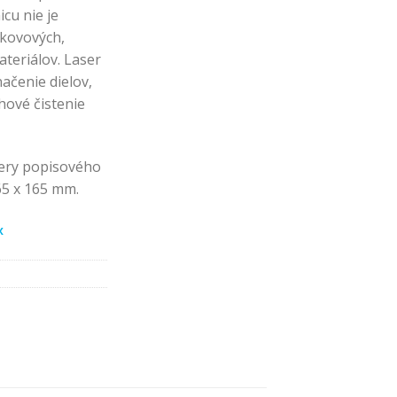
cu nie je
 kovových,
teriálov. Laser
čenie dielov,
chové čistenie
ery popisového
65 x 165 mm.
x