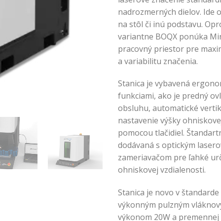
nadrozmerných dielov. Ide 
na stôl či inú podstavu. Opr
variantne BOQX ponúka Mini
pracovný priestor pre maxim
a variabilitu značenia.
Stanica je vybavená ergon
funkciami, ako je predný ov
obsluhu, automatické vertik
nastavenie výšky ohniskovej
pomocou tlačidiel. Štandartn
dodávaná s optickým laser
zameriavačom pre ľahké ur
ohniskovej vzdialenosti.
Stanica je novo v štandard
výkonným pulzným vláknov
výkonom 20W a premennej d