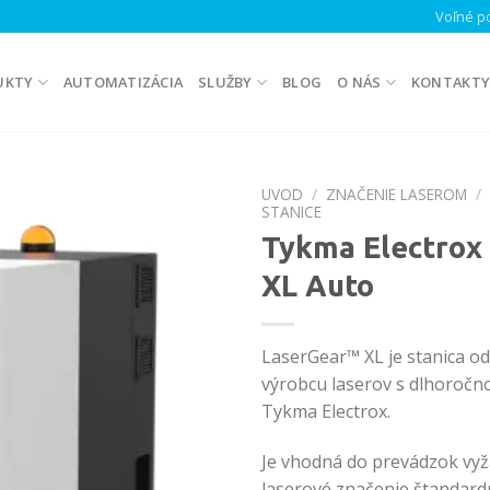
Voľné po
UKTY
AUTOMATIZÁCIA
SLUŽBY
BLOG
O NÁS
KONTAKT
UVOD
/
ZNAČENIE LASEROM
/
STANICE
Tykma Electrox 
XL Auto
LaserGear™ XL je stanica o
výrobcu laserov s dlhoročno
Tykma Electrox.
Je vhodná do prevádzok vyž
laserové značenie štandard