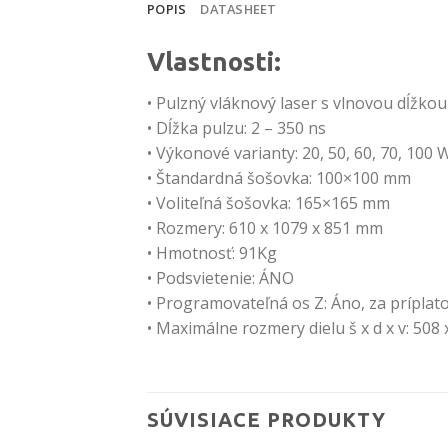
POPIS
DATASHEET
Vlastnosti:
• Pulzný vláknový laser s vlnovou dĺžk
• Dĺžka pulzu: 2 – 350 ns
• Výkonové varianty: 20, 50, 60, 70, 100 
• Štandardná šošovka: 100×100 mm
• Voliteľná šošovka: 165×165 mm
• Rozmery: 610 x 1079 x 851 mm
• Hmotnosť: 91Kg
• Podsvietenie: ÁNO
• Programovateľná os Z: Áno, za príplato
• Maximálne rozmery dielu š x d x v: 508
SÚVISIACE PRODUKTY