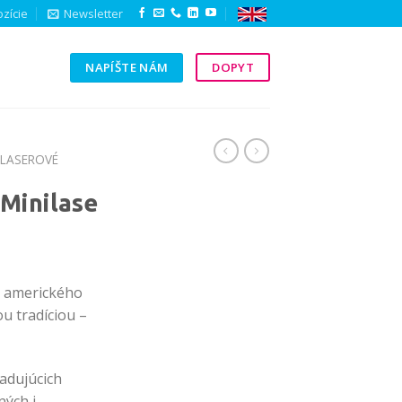
zície
Newsletter
NAPÍŠTE NÁM
DOPYT
Y
LASEROVÉ
Minilase
d amerického
u tradíciou –
adujúcich
ných i