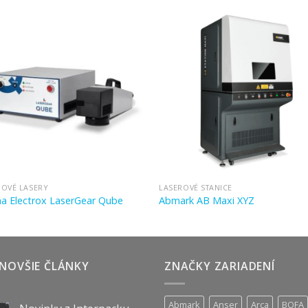
NOVÉ LASERY
LASEROVÉ STANICE
a Electrox LaserGear Qube
Abmark AB Maxi XYZ
NOVŠIE ČLÁNKY
ZNAČKY ZARIADENÍ
Abmark
Anser
Arca
BOFA