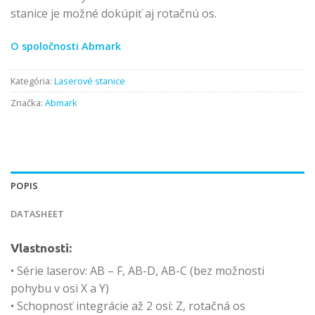
stanice je možné dokúpiť aj rotačnú os.
O spoločnosti Abmark
Kategória:
Laserové stanice
Značka:
Abmark
POPIS
DATASHEET
Vlastnosti:
• Série laserov: AB – F, AB-D, AB-C (bez možnosti
pohybu v osi X a Y)
• Schopnosť integrácie až 2 osí: Z, rotačná os