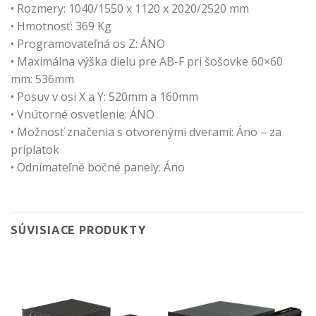
• Rozmery: 1040/1550 x 1120 x 2020/2520 mm
• Hmotnosť: 369 Kg
• Programovateľná os Z: ÁNO
• Maximálna výška dielu pre AB-F pri šošovke 60×60
mm: 536mm
• Posuv v osi X a Y: 520mm a 160mm
• Vnútorné osvetlenie: ÁNO
• Možnosť značenia s otvorenými dverami: Áno – za
príplatok
• Odnímateľné bočné panely: Áno
SÚVISIACE PRODUKTY