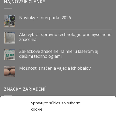
NAJNOVŠIE ČLÁNKY
Novinky z Interpacku 2026
Ako vybrať správnu technológiu priemyselného
značenia
Zákazkové značenie na mieru laserom aj
ďalšími technológiami
Možnosti značenia vajec a ich obalov
ZNAČKY ZARIADENÍ
Spravujte súhlas so súbormi
Abmark
Anser
Arca
BOFA
cab
Carl Valentin
Cognex
cookie
couth
Datalogic
Hitachi
Keyence
Koenig & Bauer