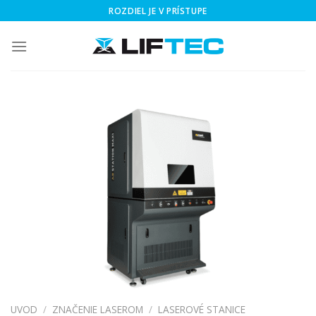
Skip
ROZDIEL JE V PRÍSTUPE
to
content
UVOD
/
ZNAČENIE LASEROM
/
LASEROVÉ STANICE