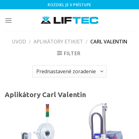
Skip
ROZDIEL JE V PRÍSTUPE
to
content
UVOD
/
APLIKÁTORY ETIKIET
/
CARL VALENTIN
FILTER
Aplikátory Carl Valentin