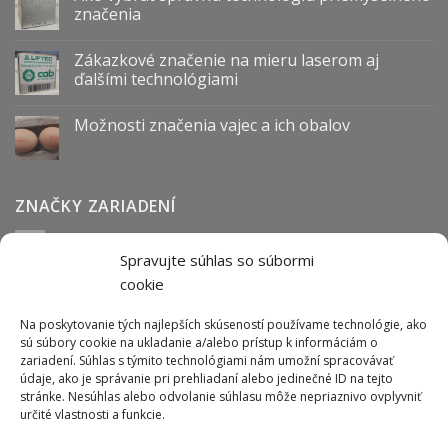
značenia
Zákazkové značenie na mieru laserom aj
ďalšími technológiami
Možnosti značenia vajec a ich obalov
ZNAČKY ZARIADENÍ
Spravujte súhlas so súbormi
Abmark
Anser
Arca
BOFA
cab
Carl Valentin
Cognex
cookie
couth
Datalogic
Hitachi
Keyence
Koenig & Bauer
Norwix
Purex
Tiflex
Tykma
Zanasi
Na poskytovanie tých najlepších skúseností používame technológie, ako
sú súbory cookie na ukladanie a/alebo prístup k informáciám o
zariadení. Súhlas s týmito technológiami nám umožní spracovávať
údaje, ako je správanie pri prehliadaní alebo jedinečné ID na tejto
ODBER NEWSLETTERU
stránke. Nesúhlas alebo odvolanie súhlasu môže nepriaznivo ovplyvniť
určité vlastnosti a funkcie.