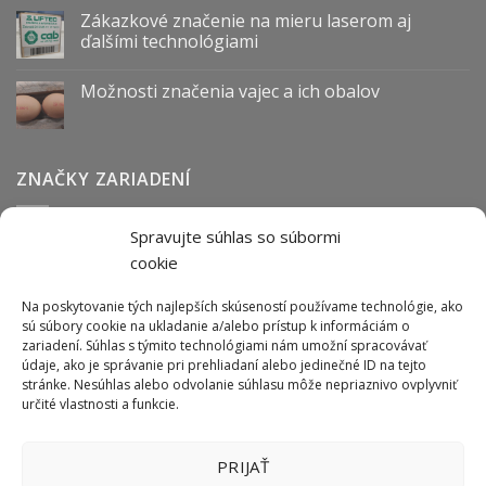
Zákazkové značenie na mieru laserom aj
ďalšími technológiami
Možnosti značenia vajec a ich obalov
ZNAČKY ZARIADENÍ
Spravujte súhlas so súbormi
Abmark
Anser
Arca
BOFA
cab
Carl Valentin
Cognex
cookie
couth
Datalogic
Hitachi
Keyence
Koenig & Bauer
Norwix
Purex
Tiflex
Tykma
Zanasi
Na poskytovanie tých najlepších skúseností používame technológie, ako
sú súbory cookie na ukladanie a/alebo prístup k informáciám o
zariadení. Súhlas s týmito technológiami nám umožní spracovávať
údaje, ako je správanie pri prehliadaní alebo jedinečné ID na tejto
ODBER NEWSLETTERU
stránke. Nesúhlas alebo odvolanie súhlasu môže nepriaznivo ovplyvniť
určité vlastnosti a funkcie.
PRIJAŤ