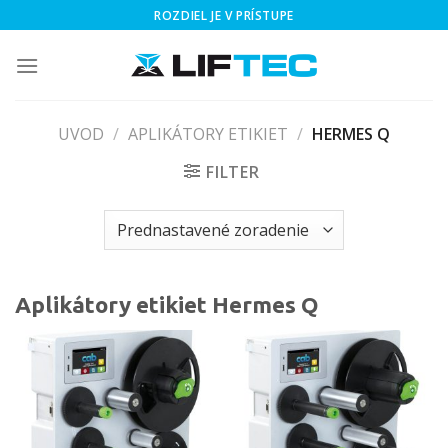
Skip
ROZDIEL JE V PRÍSTUPE
to
content
UVOD
/
APLIKÁTORY ETIKIET
/
HERMES Q
FILTER
Aplikátory etikiet Hermes Q