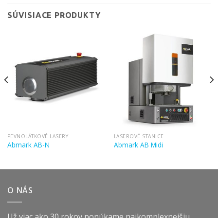
SÚVISIACE PRODUKTY
PEVNOLÁTKOVÉ LASERY
LASEROVÉ STANICE
Abmark AB-N
Abmark AB Midi
O NÁS
Už viac ako 30 rokov ponúkame najkomplexnejšiu