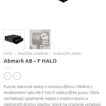
UVOD
/
ZNAČENIE LASEROM
/
VLÁKNOVÉ LASERY
Abmark AB – F HALO
Pulzné vláknové lasery s vlnovou dĺžkou 1064nm z
modelového radu AB-F HALO vďaka dĺžke pulzu 120ns
nachádzajú uplatnenie najmä v značení kovov a
niektorých druhov plastov, ktoré na značenie vyžadujú