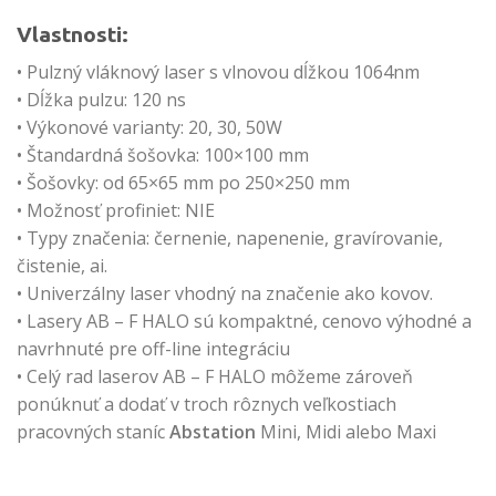
Vlastnosti:
• Pulzný vláknový laser s vlnovou dĺžkou 1064nm
• Dĺžka pulzu: 120 ns
• Výkonové varianty: 20, 30, 50W
• Štandardná šošovka: 100×100 mm
• Šošovky: od 65×65 mm po 250×250 mm
• Možnosť profiniet: NIE
• Typy značenia: černenie, napenenie, gravírovanie,
čistenie, ai.
• Univerzálny laser vhodný na značenie ako kovov.
• Lasery AB – F HALO sú kompaktné, cenovo výhodné a
navrhnuté pre off-line integráciu
• Celý rad laserov AB – F HALO môžeme zároveň
ponúknuť a dodať v troch rôznych veľkostiach
pracovných staníc
Abstation
Mini, Midi alebo Maxi