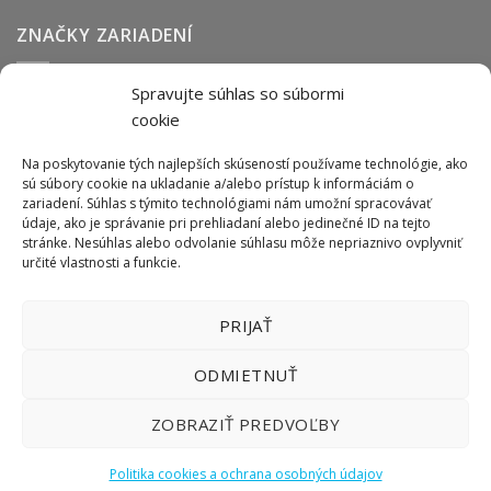
ZNAČKY ZARIADENÍ
Spravujte súhlas so súbormi
Abmark
Anser
Arca
BOFA
cab
Carl Valentin
Cognex
cookie
couth
Datalogic
Hitachi
Keyence
Koenig & Bauer
Norwix
Purex
Tiflex
Tykma
Zanasi
Na poskytovanie tých najlepších skúseností používame technológie, ako
sú súbory cookie na ukladanie a/alebo prístup k informáciám o
zariadení. Súhlas s týmito technológiami nám umožní spracovávať
údaje, ako je správanie pri prehliadaní alebo jedinečné ID na tejto
ODBER NEWSLETTERU
stránke. Nesúhlas alebo odvolanie súhlasu môže nepriaznivo ovplyvniť
určité vlastnosti a funkcie.
PRIJAŤ
ODMIETNUŤ
ZOBRAZIŤ PREDVOĽBY
Politika cookies a ochrana osobných údajov
Copyright 2026 ©
LIFTEC SK