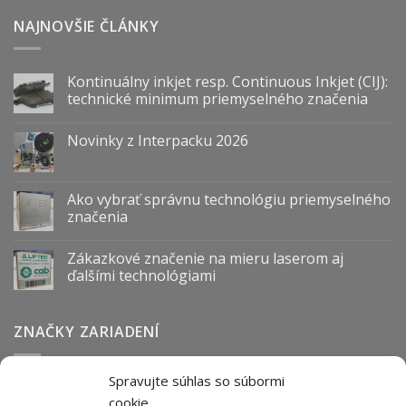
NAJNOVŠIE ČLÁNKY
Kontinuálny inkjet resp. Continuous Inkjet (CIJ):
technické minimum priemyselného značenia
Novinky z Interpacku 2026
Ako vybrať správnu technológiu priemyselného
značenia
Zákazkové značenie na mieru laserom aj
ďalšími technológiami
ZNAČKY ZARIADENÍ
Spravujte súhlas so súbormi
Abmark
Anser
Arca
BOFA
cab
Carl Valentin
Cognex
cookie