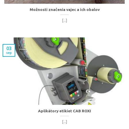
Možnosti značenia vajec a ich obalov
[...]
03
sep
Aplikátory etikiet CAB ROXI
[...]