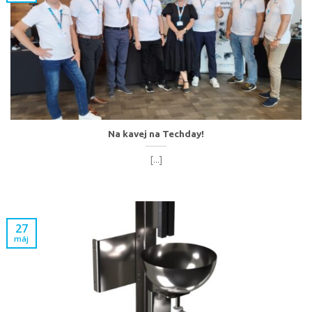
Na kavej na Techday!
[...]
27
máj