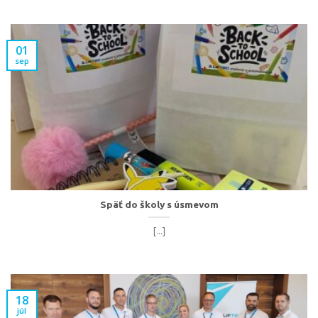
01
sep
Späť do školy s úsmevom
[...]
18
júl