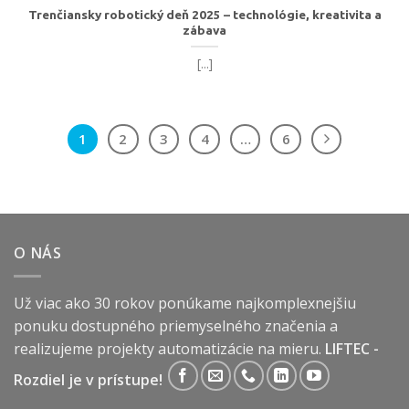
Trenčiansky robotický deň 2025 – technológie, kreativita a
zábava
[...]
1
2
3
4
…
6
O NÁS
Už viac ako 30 rokov ponúkame najkomplexnejšiu
ponuku dostupného priemyselného značenia a
realizujeme projekty automatizácie na mieru.
LIFTEC -
Rozdiel je v prístupe!