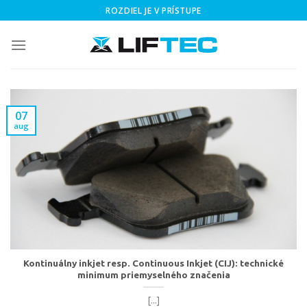
Skip
ROZDIEL JE V PRÍSTUPE
to
content
07
aug
Kontinuálny inkjet resp. Continuous Inkjet (CIJ): technické
minimum priemyselného značenia
[...]