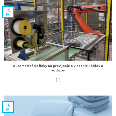
19
júl
Automatizácia linky na prevíjanie a viazanie káblov a
vodičov
[...]
16
júl