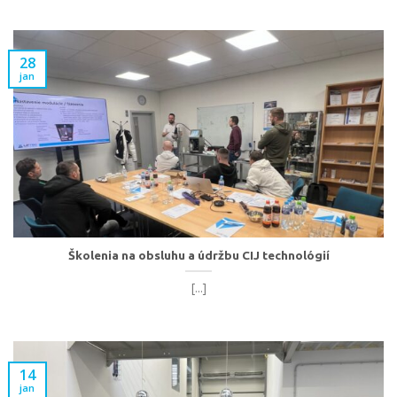
28
jan
Školenia na obsluhu a údržbu CIJ technológií
[...]
14
jan