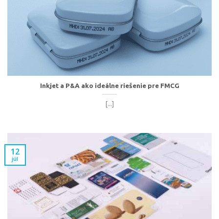
Inkjet a P&A ako ideálne riešenie pre FMCG
[...]
12
júl