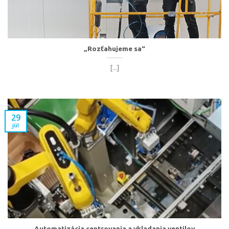
„Rozťahujeme sa“
[...]
29
júl
Automatizácia centrovania a vkladania ventilov