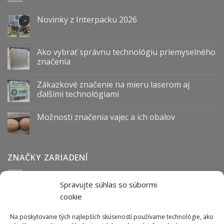
Novinky z Interpacku 2026
Ako vybrať správnu technológiu priemyselného
značenia
Zákazkové značenie na mieru laserom aj
ďalšími technológiami
Možnosti značenia vajec a ich obalov
ZNAČKY ZARIADENÍ
Spravujte súhlas so súbormi
Abmark
Anser
Arca
BOFA
cab
Carl Valentin
Cognex
cookie
couth
Datalogic
Hitachi
Keyence
Koenig & Bauer
Norwix
Purex
Tiflex
Tykma
Zanasi
Na poskytovanie tých najlepších skúseností používame technológie, ako