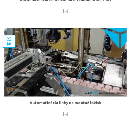
[...]
23
júl
Automatizácia linky na montáž ložísk
[...]