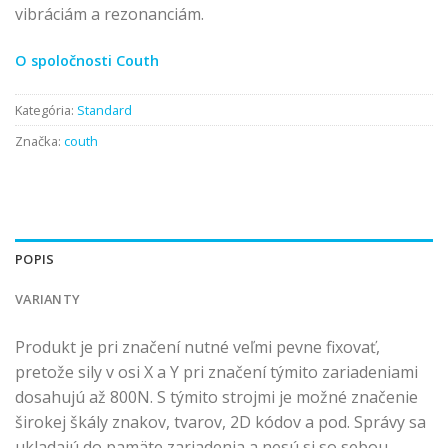
vibráciám a rezonanciám.
O spoločnosti Couth
Kategória:
Standard
Značka:
couth
POPIS
VARIANTY
Produkt je pri značení nutné veľmi pevne fixovať,
pretože sily v osi X a Y pri značení týmito zariadeniami
dosahujú až 800N. S týmito strojmi je možné značenie
širokej škály znakov, tvarov, 2D kódov a pod. Správy sa
ukladajú do pamäte zariadenia a nesú si so sebou