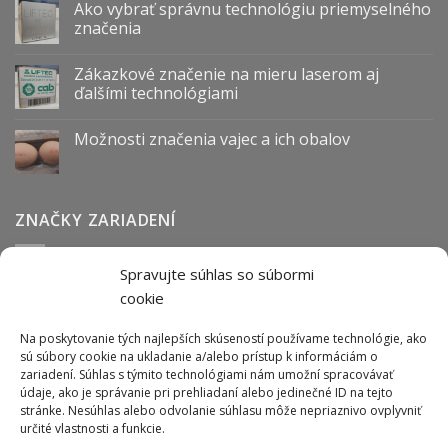
Ako vybrať správnu technológiu priemyselného
značenia
Zákazkové značenie na mieru laserom aj
ďalšími technológiami
Možnosti značenia vajec a ich obalov
ZNAČKY ZARIADENÍ
Spravujte súhlas so súbormi
Abmark
Anser
Arca
BOFA
cab
Carl Valentin
Cognex
cookie
couth
Datalogic
Hitachi
Keyence
Koenig & Bauer
Norwix
Purex
Tiflex
Tykma
Zanasi
Na poskytovanie tých najlepších skúseností používame technológie, ako
sú súbory cookie na ukladanie a/alebo prístup k informáciám o
zariadení. Súhlas s týmito technológiami nám umožní spracovávať
údaje, ako je správanie pri prehliadaní alebo jedinečné ID na tejto
ODBER NEWSLETTERU
stránke. Nesúhlas alebo odvolanie súhlasu môže nepriaznivo ovplyvniť
určité vlastnosti a funkcie.