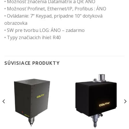
• Možnosť značenia Datamatrix a QR: ÁNO
• Možnosť Profinet, Ethernet/IP, Profibus : ÁNO
• Ovládanie: 7“ Keypad, prípadne 10“ dotyková
obrazovka
• SW pre tvorbu LOG: ÁNO – zadarmo
• Typy značiacich ihiel: R40
SÚVISIACE PRODUKTY