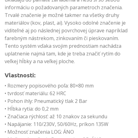
informáciu o požadovaných parametroch značenia.
Trvalé značenie je možné takmer na všetky druhy
materiálov (kov, plast, ai). Vysoko odolné značenie je
viditeľné aj po následnej povrchovej úprave napríklad
farebným nástrekom, zinkovaním či pieskovaním.
Tento systém vďaka svojim prednostiam nachádza
uplatnenie najmä tam, kde je treba značiť rytím do
veľkej hĺbky a na veľkej ploche.
Vlastnosti:
• Rozmery popisového poľa: 80×80 mm
• tvrdosť materiálu: 62 HRC
• Pohon ihly: Pneumatický tlak 2 Bar
• Hĺbka rytia: do 0,2 mm
• Značiaca rýchlosť: až 10 znakov za sekundu
• Napájanie: 110/230V, 50/60Hz, príkon 135W
• Možnosť značenia LOG: ÁNO