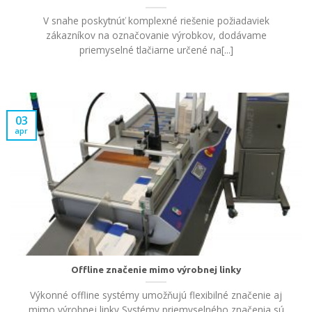
V snahe poskytnúť komplexné riešenie požiadaviek
zákazníkov na označovanie výrobkov, dodávame
priemyselné tlačiarne určené na[...]
03
apr
Offline značenie mimo výrobnej linky
Výkonné offline systémy umožňujú flexibilné značenie aj
mimo výrobnej linky Systémy priemyselného značenia sú