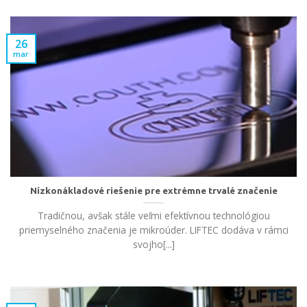
26
mar
Nízkonákladové riešenie pre extrémne trvalé značenie
Tradičnou, avšak stále veľmi efektívnou technológiou
priemyselného značenia je mikroúder. LIFTEC dodáva v rámci
svojho[...]