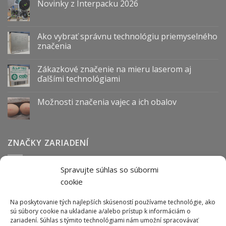
Novinky z Interpacku 2026
Ako vybrať správnu technológiu priemyselného
značenia
Zákazkové značenie na mieru laserom aj
ďalšími technológiami
Možnosti značenia vajec a ich obalov
ZNAČKY ZARIADENÍ
Spravujte súhlas so súbormi
Abmark
Anser
Arca
BOFA
cab
Carl Valentin
Cognex
cookie
couth
Datalogic
Hitachi
Keyence
Koenig & Bauer
Norwix
Purex
Tiflex
Tykma
Zanasi
Na poskytovanie tých najlepších skúseností používame technológie, ako
sú súbory cookie na ukladanie a/alebo prístup k informáciám o
zariadení. Súhlas s týmito technológiami nám umožní spracovávať