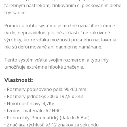
farebným nástrekom, zinkovaním či pieskovaním alebo
tryskaním.
Pomocou tohto systému je možné označiť extrémne
tvrdé, nepravidelné, ploché aj čiastočne zakrivené
výrobky, ktoré vďaka možnosti presného nastavenia
nie sú deformované ani nadmerne namáhané.
Tento systém vďaka svojim rozmerom a typu ihly
umožňuje extrémne hlboké značenie.
Vlastnosti:
• Rozmery popisového poľa: 90×60 mm
• Rozmery jednotky: 200 x 192,5 x 243
• Hmotnosť hlavy: 4,7Kg
• tvrdosť materiálu: 62 HRC
• Pohon ihly: Pneumatický (tlak do 6 Bar)
• Značiaca rýchlosť: až 12 znakov za sekundu