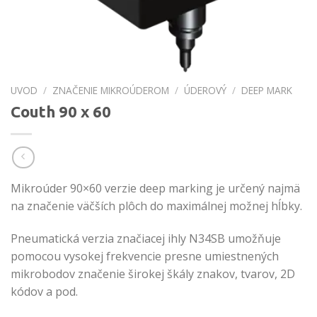
UVOD
/
ZNAČENIE MIKROÚDEROM
/
ÚDEROVÝ
/
DEEP MARK
Couth 90 x 60
Mikroúder 90×60 verzie deep marking je určený najmä
na značenie väčších plôch do maximálnej možnej hĺbky.
Pneumatická verzia značiacej ihly N34SB umožňuje
pomocou vysokej frekvencie presne umiestnených
mikrobodov značenie širokej škály znakov, tvarov, 2D
kódov a pod.